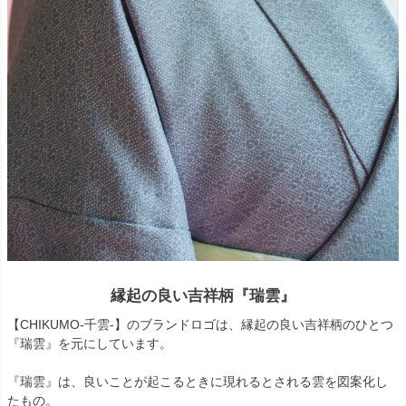
縁起の良い吉祥柄『瑞雲』
【CHIKUMO-千雲-】のブランドロゴは、縁起の良い吉祥柄のひとつ
『瑞雲』を元にしています。
『瑞雲』は、良いことが起こるときに現れるとされる雲を図案化し
たもの。