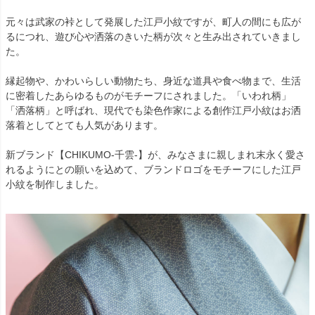
元々は武家の裃として発展した江戸小紋ですが、町人の間にも広が
るにつれ、遊び心や洒落のきいた柄が次々と生み出されていきまし
た。
縁起物や、かわいらしい動物たち、身近な道具や食べ物まで、生活
に密着したあらゆるものがモチーフにされました。「いわれ柄」
「洒落柄」と呼ばれ、現代でも染色作家による創作江戸小紋はお洒
落着としてとても人気があります。
新ブランド【CHIKUMO-千雲-】が、みなさまに親しまれ末永く愛さ
れるようにとの願いを込めて、ブランドロゴをモチーフにした江戸
小紋を制作しました。