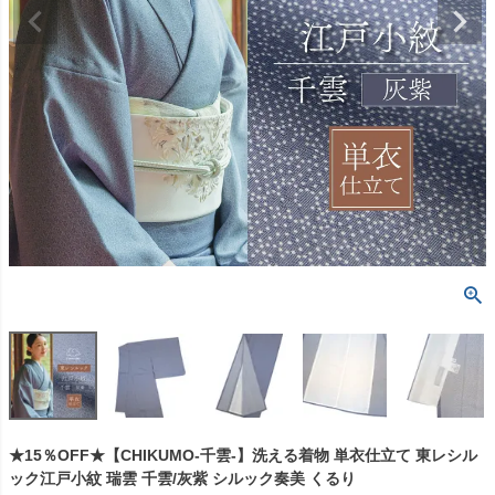
★15％OFF★【CHIKUMO-千雲-】洗える着物 単衣仕立て 東レシル
ック江戸小紋 瑞雲 千雲/灰紫 シルック奏美 くるり