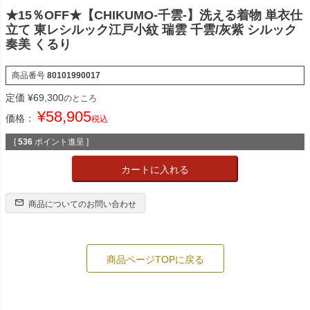
★15％OFF★【CHIKUMO-千雲-】洗える着物 単衣仕
立て 東レシルック江戸小紋 瑞雲 千雲/灰紫 シルック
奏美 くるり
商品番号
80101990017
定価
¥
69,300
のところ
¥
58,905
価格：
税込
[
536
ポイント進呈 ]
カートに入れる
商品についてのお問い合わせ
商品ページTOPに戻る