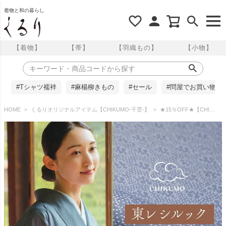
着物と和の暮らし
【着物】
【帯】
【羽織もの】
【小物】
#Tシャツ襦袢
#麻楊柳きもの
#セール
#問屋でお買い物
HOME
くるりオリジナルアイテム【CHIKUMO-千雲-】
★15％OFF★【CHIKUMO-千雲-】洗える着物 単衣仕立て 東レシルック江戸小紋 瑞雲 千雲/灰紫 シルック奏美 くるり