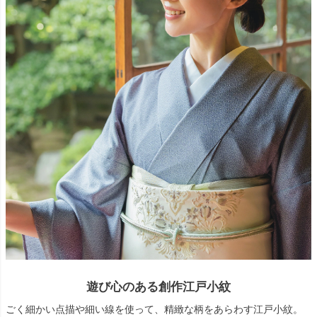
遊び心のある創作江戸小紋
ごく細かい点描や細い線を使って、精緻な柄をあらわす江戸小紋。