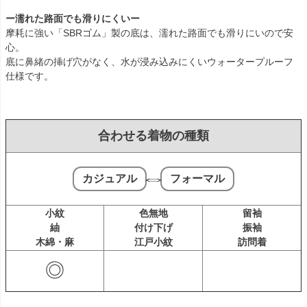
ー濡れた路面でも滑りにくいー
摩耗に強い「SBRゴム」製の底は、濡れた路面でも滑りにいので安
心。
底に鼻緒の挿げ穴がなく、水が浸み込みにくいウォータープルーフ
仕様です。
合わせる着物の種類
⇔
カジュアル
フォーマル
小紋
色無地
留袖
紬
付け下げ
振袖
木綿・麻
江戸小紋
訪問着
◎