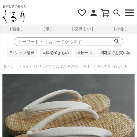
着物と和の暮らし
【着物】
【帯】
【羽織もの】
【小物】
#Tシャツ襦袢
#麻楊柳きもの
#セール
#問屋でお買い物
HOME
くるりオリジナルアイテム【CHIKUMO-千雲-】
★今季再入荷なし★【CHIKUMO-千雲-】履きやすいほめられ草履 夏・単衣 ファブリック ライトブラウン｜021 くるり