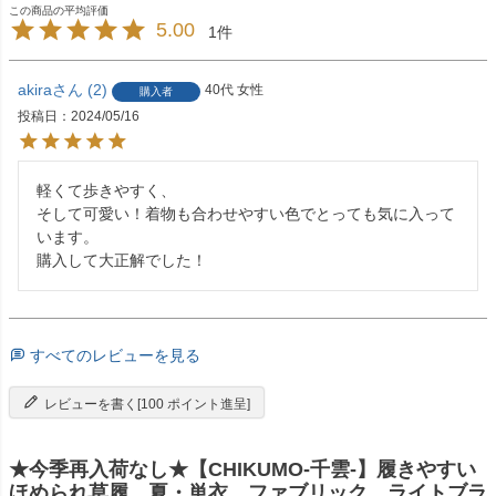
5.00
1
akira
2
40代
女性
購入者
投稿日
2024/05/16
軽くて歩きやすく、

そして可愛い！着物も合わせやすい色でとっても気に入って
います。

購入して大正解でした！
すべてのレビューを見る
レビューを書く[100 ポイント進呈]
★今季再入荷なし★【CHIKUMO-千雲-】履きやすい
ほめられ草履 夏・単衣 ファブリック ライトブラ