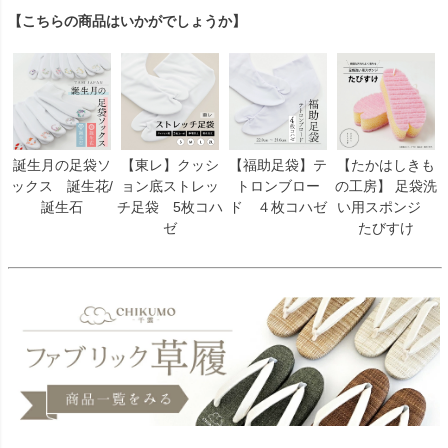
【こちらの商品はいかがでしょうか】
誕生月の足袋ソ
【東レ】クッシ
【福助足袋】テ
【たかはしきも
ックス 誕生花/
ョン底ストレッ
トロンブロー
の工房】 足袋洗
誕生石
チ足袋 5枚コハ
ド ４枚コハゼ
い用スポンジ
ゼ
たびすけ