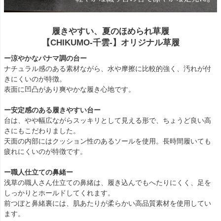
履きやすい、夏のほめられ草履
【CHIKUMO-千雲-】オリジナル草履
ー涼やかなパナマ調の台ー
ナチュラル感のある素材ながら、水や摩擦に比較的強く、汚れが付
きにくいのが特徴。
表面に凹凸があり爽やかな履き心地です。
ー安定感のある履きやすい台ー
台は、やや幅広ながらスッキリとして見える形で、ちょうど良い高
さにもこだわりました。
天面の内部にはクッション性のあるソールを使用。長時間履いても
疲れにくいのが特徴です。
ー職人仕立ての鼻緒ー
浅草の職人さん仕立ての鼻緒は、履き込んでもへたりにくく、足を
しっかりとホールドしてくれます。
前つぼと鼻緒裏には、肌あたりが柔らかい高品質素材を使用してい
ます。