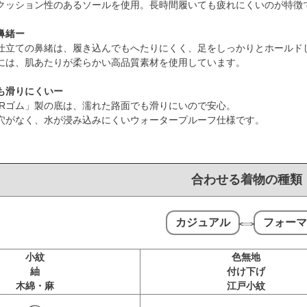
クッション性のあるソールを使用。長時間履いても疲れにくいのが特徴
鼻緒ー
仕立ての鼻緒は、履き込んでもへたりにくく、足をしっかりとホールド
には、肌あたりが柔らかい高品質素材を使用しています。
も滑りにくいー
BRゴム」製の底は、濡れた路面でも滑りにいので安心。
穴がなく、水が浸み込みにくいウォータープルーフ仕様です。
合わせる着物の種類
⇔
カジュアル
フォーマ
小紋
色無地
紬
付け下げ
木綿・麻
江戸小紋