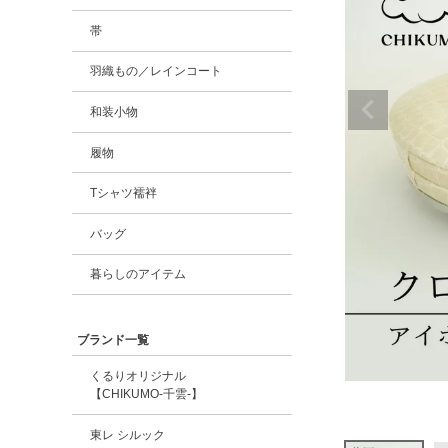
帯
羽織もの／レインコート
和装小物
履物
Tシャツ襦袢
バッグ
暮らしのアイテム
ブランド一覧
くるりオリジナル
【CHIKUMO-千雲-】
東レ シルック