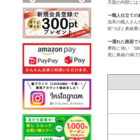
天面の内部には
ー職人仕立ての
浅草の職人さん
前つぼと鼻緒裏
ー濡れた路面で
摩耗に強い「S
底に鼻緒の挿げ