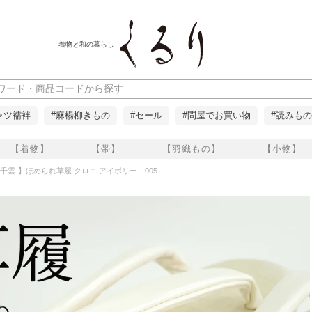
着物と和の暮らし
ャツ襦袢
#麻楊柳きもの
#セール
#問屋でお買い物
#読みもの
【着物】
【帯】
【羽織もの】
【小物】
-千雲-】ほめられ草履 クロコ アイボリー｜005 くるり