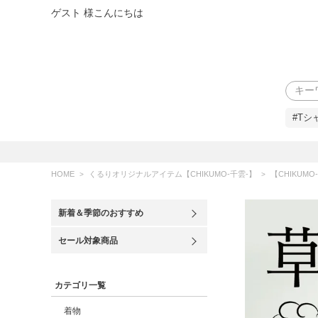
ゲスト 様こんにちは
検索
#Tシ
HOME
くるりオリジナルアイテム【CHIKUMO-千雲-】
【CHIKUMO
新着＆季節のおすすめ
セール対象商品
カテゴリ一覧
着物