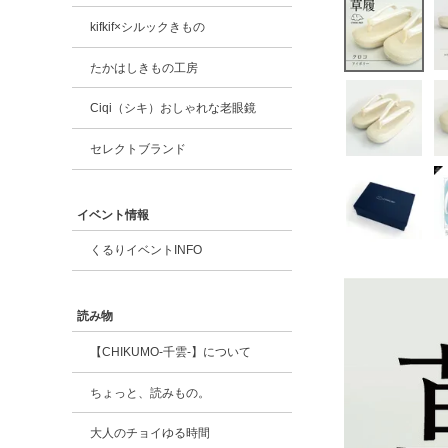
kifkif×シルックきもの
たかはしきもの工房
Ciqi（シキ）おしゃれな老眼鏡
セレクトブランド
イベント情報
くるりイベントINFO
読み物
【CHIKUMO-千雲-】について
ちょっと、読みもの。
大人のチョイゆる時間