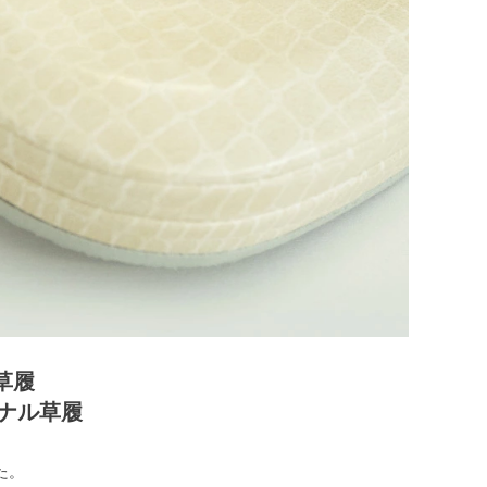
草履
ジナル草履
た。