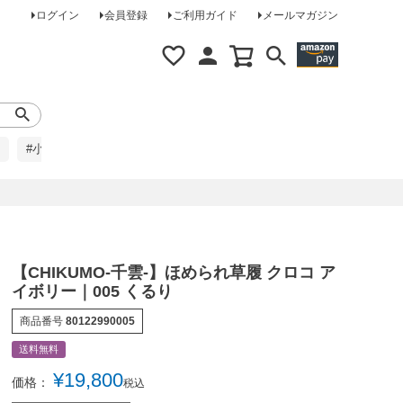
ログイン
会員登録
ご利用ガイド
メールマガジン
#小柄な方に
#レインコート
#ほめられ草履
【CHIKUMO-千雲-】ほめられ草履 クロコ ア
イボリー｜005 くるり
商品番号
80122990005
送料無料
¥
19,800
価格：
税込