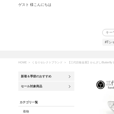
ゲスト 様こんにちは
検索
#Tシ
HOME
くるりセレクトブランド
【三代目板金屋】かんざし/Butterfly L
新着＆季節のおすすめ
セール対象商品
カテゴリ一覧
着物