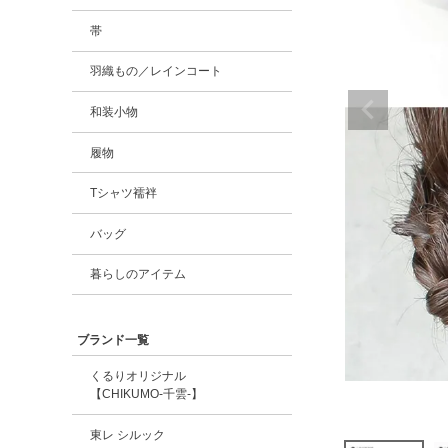
帯
羽織もの／レインコート
和装小物
履物
Tシャツ襦袢
バッグ
暮らしのアイテム
ブランド一覧
くるりオリジナル
【CHIKUMO-千雲-】
東レ シルック