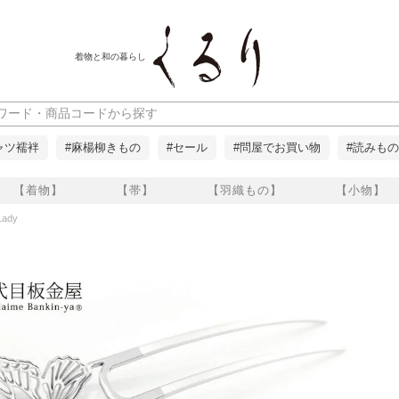
着物と和の暮らし
ャツ襦袢
#麻楊柳きもの
#セール
#問屋でお買い物
#読みもの
【着物】
【帯】
【羽織もの】
【小物】
ady