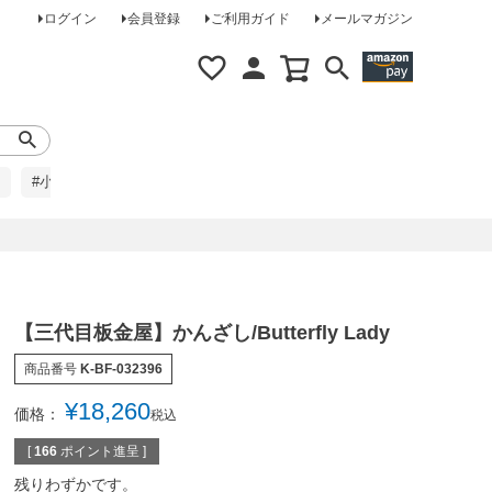
ログイン
会員登録
ご利用ガイド
メールマガジン
#小柄な方に
#レインコート
#ほめられ草履
【三代目板金屋】かんざし/Butterfly Lady
商品番号
K-BF-032396
¥
18,260
価格：
税込
[
166
ポイント進呈 ]
残りわずかです。