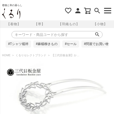
着物と和の暮らし
【着物】
【帯】
【羽織もの】
【小物】
#Tシャツ襦袢
#麻楊柳きもの
#セール
#問屋でお買い物
HOME
くるりセレクトブランド
【三代目板金屋】かんざし/Wreath Leaf