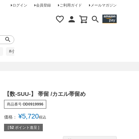
ログイン
会員登録
ご利用ガイド
メールマガジン
#小柄な方に
#レインコート
#ほめられ草履
【数-SUU-】 帯留 /カエル帯留め
商品番号
OD0919996
¥
5,720
価格：
税込
[
52
ポイント進呈 ]