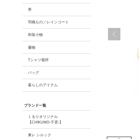
帯
羽織もの／レインコート
和装小物
履物
Tシャツ襦袢
バッグ
暮らしのアイテム
ブランド一覧
くるりオリジナル
【CHIKUMO-千雲-】
東レ シルック