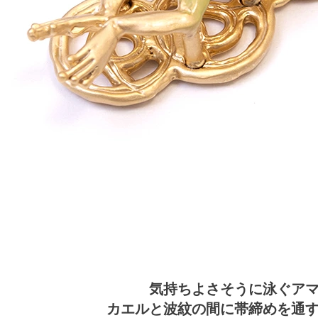
気持ちよさそうに泳ぐア
カエルと波紋の間に帯締めを通