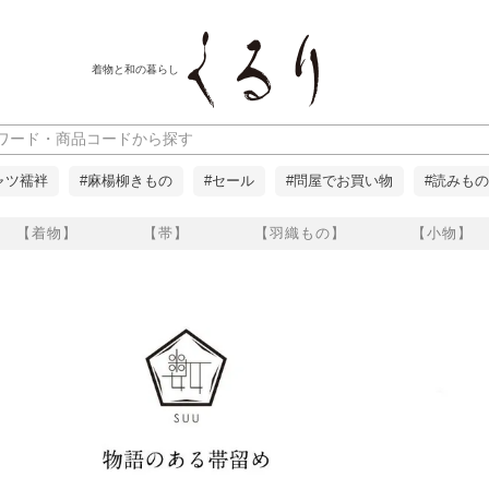
着物と和の暮らし
ャツ襦袢
#麻楊柳きもの
#セール
#問屋でお買い物
#読みもの
【着物】
【帯】
【羽織もの】
【小物】