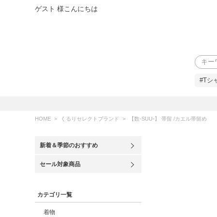
ゲスト 様こんにちは
検索
#Tシ
HOME
くるりセレクトブランド
【数-SUU-】 帯留 /カエル帯留め
新着＆季節のおすすめ
セール対象商品
カテゴリ一覧
着物