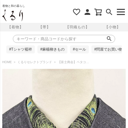
着物と和の暮らし
【着物】
【帯】
【羽織もの】
【小物】
#Tシャツ襦袢
#麻楊柳きもの
#セール
#問屋でお買い物
HOME
くるりセレクトブランド
【富士商会】ペタコさんの半衿 ／孔雀