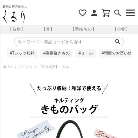
着物と和の暮らし
【着物】
【帯】
【羽織もの】
【小物】
#Tシャツ襦袢
#麻楊柳きもの
#セール
#問屋でお買い物
HOME
アイテム
【和洋兼用】 キルティング きものバッグ