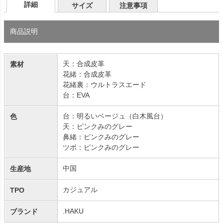
詳細
サイズ
注意事項
商品説明
天：合成皮革
素材
花緒：合成皮革
花緒裏：ウルトラスエード
台：EVA
台：明るいベージュ（白木風台）
色
天：ピンクみのグレー
鼻緒：ピンクみのグレー
ツボ：ピンクみのグレー
中国
生産地
カジュアル
TPO
.HAKU
ブランド