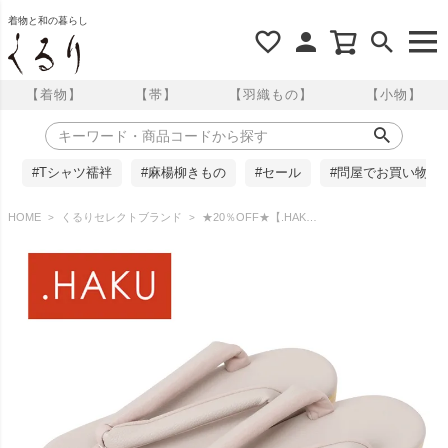
着物と和の暮らし
【着物】
【帯】
【羽織もの】
【小物】
#Tシャツ襦袢
#麻楊柳きもの
#セール
#問屋でお買い物
HOME
くるりセレクトブランド
★20％OFF★【.HAKU】 痛くない草履 雅｜ H302