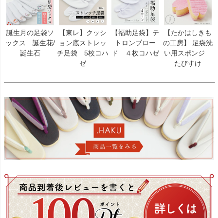
誕生月の足袋ソ
【東レ】クッシ
【福助足袋】テ
【たかはしきも
ックス 誕生花/
ョン底ストレッ
トロンブロー
の工房】 足袋洗
誕生石
チ足袋 5枚コハ
ド ４枚コハゼ
い用スポンジ
ゼ
たびすけ