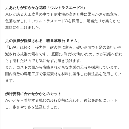
足あたりが柔らかな花緒「ウルトラスエード®」
東レが誇る人工皮革の中でも耐水性の高さと共に柔らかさが際立ち、
色落ちがしにくいウルトラスエード®を採用し、足当たりが柔らかな
花緒に仕上げました。
足の負担が軽減される「軽量草履台 ＥＶＡ」
「EVA」は軽く、弾力性、耐久性に富み、硬い路面でも足の負担が軽
減される抜群の素材です。 底面に挿げ穴が無いため、水が花緒へ伝わ
らず濡れた路面でも気にせずお履き頂けます。
また、コストの面から省略されがちな木製の天芯を採用しています。
国内有数の専用工房で厳選素材を材料に製作した特注品を使用してい
ます。
歩行姿勢に合わせかかとのカット
かかとから着地する現代の歩行姿勢に合わせ、後部を斜めにカット
し、歩きやすさを追及しました。