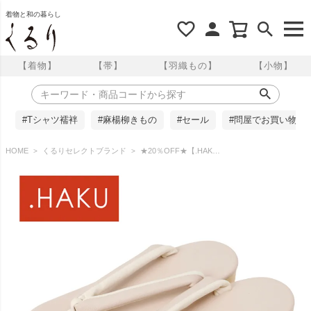
着物と和の暮らし
【着物】
【帯】
【羽織もの】
【小物】
#Tシャツ襦袢
#麻楊柳きもの
#セール
#問屋でお買い物
HOME
くるりセレクトブランド
★20％OFF★【.HAKU】 痛くない草履 雅｜ H304