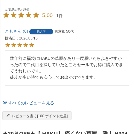
5.00
1
とも
6
東京都
50代
購入者
投稿日
2026/05/15
数年前に福袋にHAKUの草履があり一度履いたら歩きやすか
ったので二代目を探していたところセールでお得に購入でき
てうれしいです。

徒歩が多い時でも安心してお出かけできます。
すべてのレビューを見る
レビューを書く[100 ポイント進呈]
★20％OFF★【.HAKU】 痛くない草履 雅｜ H304