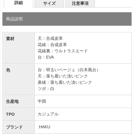
詳細
サイズ
注意事項
商品説明
天：合成皮革
素材
花緒：合成皮革
花緒裏：ウルトラスエード
台：EVA
台：明るいベージュ（白木風台）
色
天：落ち着いた淡いピンク
鼻緒：落ち着いた淡いピンク
ツボ：白
中国
生産地
カジュアル
TPO
.HAKU
ブランド