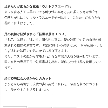
足あたりが柔らかな花緒「ウルトラスエード®」
東レが誇る人工皮革の中でも耐水性の高さと共に柔らかさが際立ち、
色落ちがしにくいウルトラスエード®を採用し、足当たりが柔らかな
花緒に仕上げました。
足の負担が軽減される「軽量草履台 ＥＶＡ」
「EVA」は軽く、弾力性、耐久性に富み、硬い路面でも足の負担が軽
減される抜群の素材です。 底面に挿げ穴が無いため、水が花緒へ伝わ
らず濡れた路面でも気にせずお履き頂けます。
また、コストの面から省略されがちな木製の天芯を採用しています。
国内有数の専用工房で厳選素材を材料に製作した特注品を使用してい
ます。
歩行姿勢に合わせかかとのカット
かかとから着地する現代の歩行姿勢に合わせ、後部を斜めにカット
し、歩きやすさを追及しました。