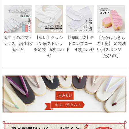
誕生月の足袋ソ
【東レ】クッシ
【福助足袋】テ
【たかはしきも
ックス 誕生花/
ョン底ストレッ
トロンブロー
の工房】 足袋洗
誕生石
チ足袋 5枚コハ
ド ４枚コハゼ
い用スポンジ
ゼ
たびすけ