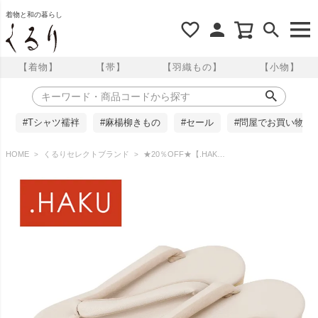
着物と和の暮らし
【着物】
【帯】
【羽織もの】
【小物】
#Tシャツ襦袢
#麻楊柳きもの
#セール
#問屋でお買い物
HOME
くるりセレクトブランド
★20％OFF★【.HAKU】 痛くない草履 雅｜ H307