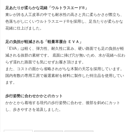
足あたりが柔らかな花緒「ウルトラスエード®」
東レが誇る人工皮革の中でも耐水性の高さと共に柔らかさが際立ち、
色落ちがしにくいウルトラスエード®を採用し、足当たりが柔らかな
花緒に仕上げました。
足の負担が軽減される「軽量草履台 ＥＶＡ」
「EVA」は軽く、弾力性、耐久性に富み、硬い路面でも足の負担が軽
減される抜群の素材です。 底面に挿げ穴が無いため、水が花緒へ伝わ
らず濡れた路面でも気にせずお履き頂けます。
また、コストの面から省略されがちな木製の天芯を採用しています。
国内有数の専用工房で厳選素材を材料に製作した特注品を使用してい
ます。
歩行姿勢に合わせかかとのカット
かかとから着地する現代の歩行姿勢に合わせ、後部を斜めにカット
し、歩きやすさを追及しました。