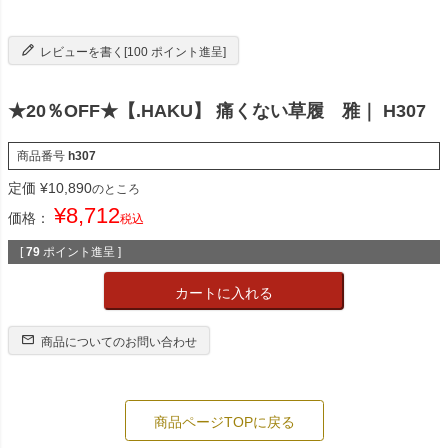
レビューを書く[100 ポイント進呈]
★20％OFF★【.HAKU】 痛くない草履 雅｜ H307
商品番号
h307
定価
¥
10,890
のところ
¥
8,712
価格：
税込
[
79
ポイント進呈 ]
カートに入れる
商品についてのお問い合わせ
商品ページTOPに戻る