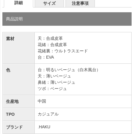
詳細
サイズ
注意事項
商品説明
天：合成皮革
素材
花緒：合成皮革
花緒裏：ウルトラスエード
台：EVA
台：明るいベージュ（白木風台）
色
天：薄いベージュ
鼻緒：薄いベージュ
ツボ：ベージュ
中国
生産地
カジュアル
TPO
.HAKU
ブランド