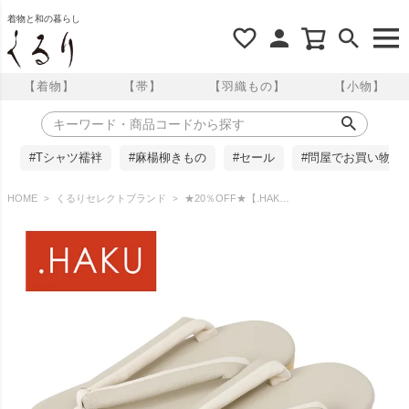
着物と和の暮らし
【着物】
【帯】
【羽織もの】
【小物】
#Tシャツ襦袢
#麻楊柳きもの
#セール
#問屋でお買い物
HOME
くるりセレクトブランド
★20％OFF★【.HAKU】 痛くない草履 雅｜ H316