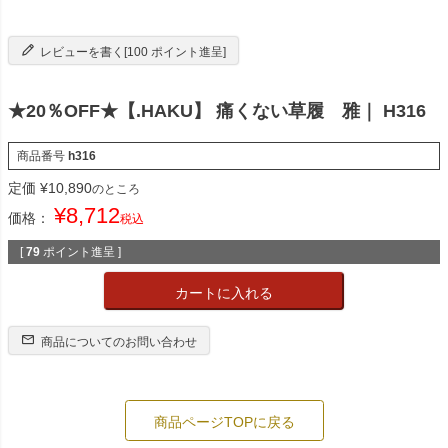
レビューを書く[100 ポイント進呈]
★20％OFF★【.HAKU】 痛くない草履 雅｜ H316
商品番号
h316
定価
¥
10,890
のところ
¥
8,712
価格：
税込
[
79
ポイント進呈 ]
カートに入れる
商品についてのお問い合わせ
商品ページTOPに戻る