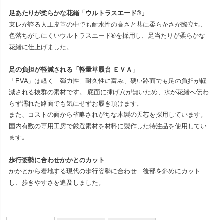
足あたりが柔らかな花緒「ウルトラスエード®」
東レが誇る人工皮革の中でも耐水性の高さと共に柔らかさが際立ち、
色落ちがしにくいウルトラスエード®を採用し、足当たりが柔らかな
花緒に仕上げました。
足の負担が軽減される「軽量草履台 ＥＶＡ」
「EVA」は軽く、弾力性、耐久性に富み、硬い路面でも足の負担が軽
減される抜群の素材です。 底面に挿げ穴が無いため、水が花緒へ伝わ
らず濡れた路面でも気にせずお履き頂けます。
また、コストの面から省略されがちな木製の天芯を採用しています。
国内有数の専用工房で厳選素材を材料に製作した特注品を使用してい
ます。
歩行姿勢に合わせかかとのカット
かかとから着地する現代の歩行姿勢に合わせ、後部を斜めにカット
し、歩きやすさを追及しました。