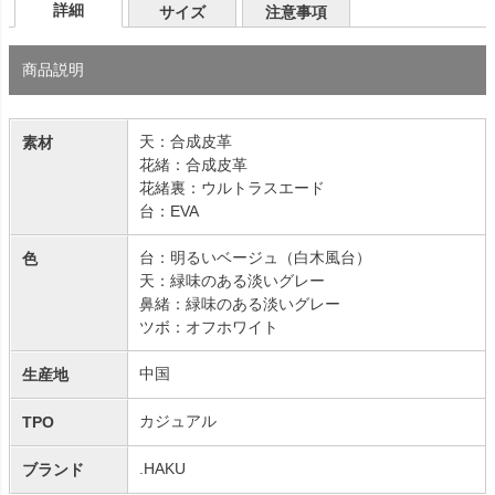
詳細
サイズ
注意事項
商品説明
天：合成皮革
素材
花緒：合成皮革
花緒裏：ウルトラスエード
台：EVA
台：明るいベージュ（白木風台）
色
天：緑味のある淡いグレー
鼻緒：緑味のある淡いグレー
ツボ：オフホワイト
中国
生産地
カジュアル
TPO
.HAKU
ブランド