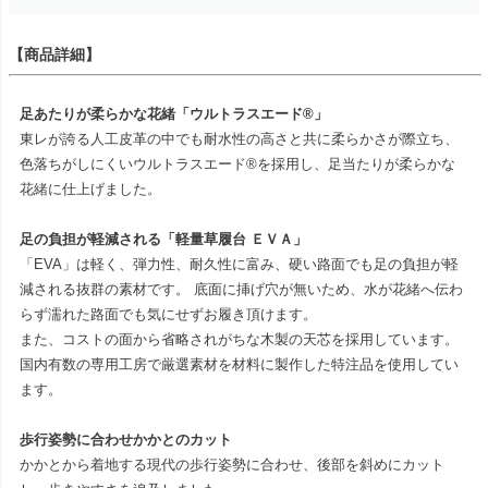
【商品詳細】
足あたりが柔らかな花緒「ウルトラスエード®」
東レが誇る人工皮革の中でも耐水性の高さと共に柔らかさが際立ち、
色落ちがしにくいウルトラスエード®を採用し、足当たりが柔らかな
花緒に仕上げました。
足の負担が軽減される「軽量草履台 ＥＶＡ」
「EVA」は軽く、弾力性、耐久性に富み、硬い路面でも足の負担が軽
減される抜群の素材です。 底面に挿げ穴が無いため、水が花緒へ伝わ
らず濡れた路面でも気にせずお履き頂けます。
また、コストの面から省略されがちな木製の天芯を採用しています。
国内有数の専用工房で厳選素材を材料に製作した特注品を使用してい
ます。
歩行姿勢に合わせかかとのカット
かかとから着地する現代の歩行姿勢に合わせ、後部を斜めにカット