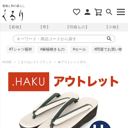
着物と和の暮らし
【着物】
【帯】
【羽織もの】
【小物】
#Tシャツ襦袢
#麻楊柳きもの
#セール
#問屋でお買い物
HOME
くるりセレクトブランド
★アウトレット35％OFF！★ LLサイズ＜2＞【.HAKU】 痛くない草履