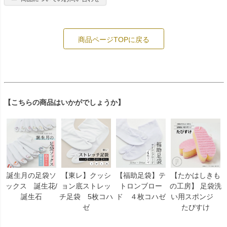
商品ページTOPに戻る
【こちらの商品はいかがでしょうか】
誕生月の足袋ソ
【東レ】クッシ
【福助足袋】テ
【たかはしきも
ックス 誕生花/
ョン底ストレッ
トロンブロー
の工房】 足袋洗
誕生石
チ足袋 5枚コハ
ド ４枚コハゼ
い用スポンジ
ゼ
たびすけ