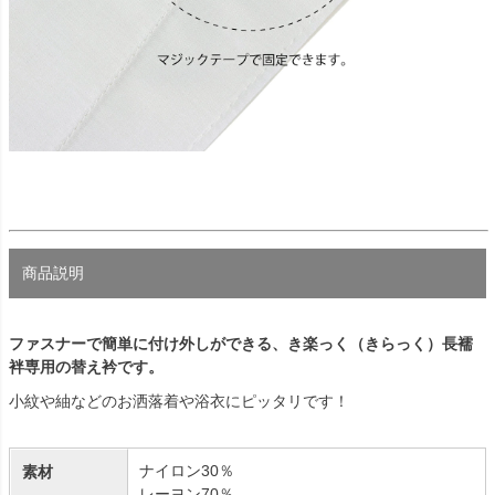
商品説明
ファスナーで簡単に付け外しができる、き楽っく（きらっく）長襦
袢専用の替え衿です。
小紋や紬などのお洒落着や浴衣にピッタリです！
ナイロン30％
素材
レーヨン70％