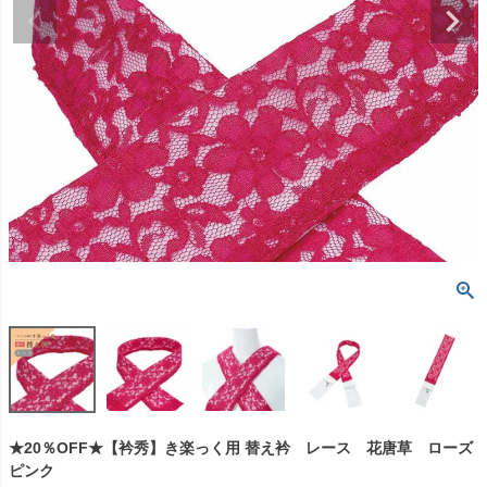
★20％OFF★【衿秀】き楽っく用 替え衿 レース 花唐草 ローズ
ピンク