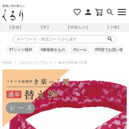
着物と和の暮らし
【着物】
【帯】
【羽織もの】
【小物】
#Tシャツ襦袢
#麻楊柳きもの
#セール
#問屋でお買い物
HOME
くるりセレクトブランド
★20％OFF★【衿秀】き楽っく用 替え衿 レース 花唐草 ローズピンク