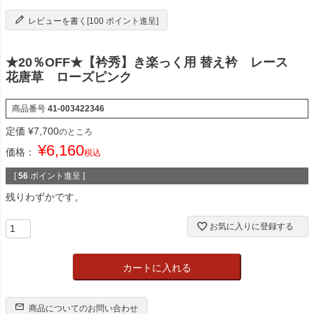
レビューを書く[100 ポイント進呈]
★20％OFF★【衿秀】き楽っく用 替え衿 レース
花唐草 ローズピンク
商品番号
41-003422346
定価
¥
7,700
のところ
¥
6,160
価格：
税込
[
56
ポイント進呈 ]
残りわずかです。
お気に入りに登録する
カートに入れる
商品についてのお問い合わせ