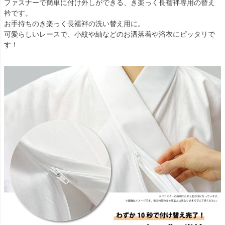
ファスナーで簡単に付け外しができる、き楽っく長襦袢専用の替え
衿です。
お手持ちのき楽っく長襦袢の洗い替え用に。
可愛らしいレースで、小紋や紬などのお洒落着や浴衣にピッタリで
す！