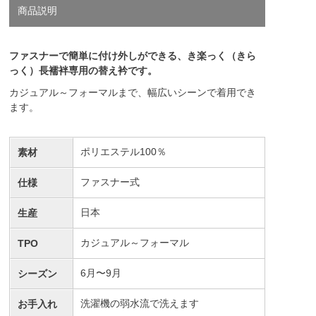
商品説明
ファスナーで簡単に付け外しができる、き楽っく（きら
っく）長襦袢専用の替え衿です。
カジュアル～フォーマルまで、幅広いシーンで着用でき
ます。
ポリエステル100％
素材
ファスナー式
仕様
日本
生産
カジュアル～フォーマル
TPO
6月〜9月
シーズン
洗濯機の弱水流で洗えます
お手入れ