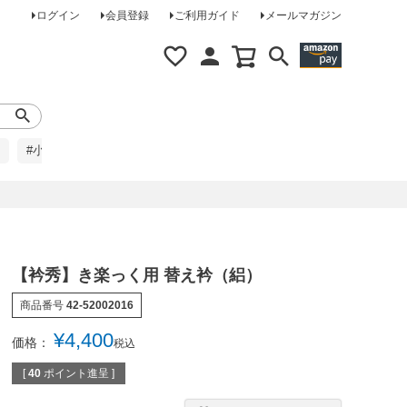
ログイン
会員登録
ご利用ガイド
メールマガジン
#小柄な方に
#レインコート
#ほめられ草履
【衿秀】き楽っく用 替え衿（絽）
商品番号
42-52002016
¥
4,400
価格：
税込
[
40
ポイント進呈 ]