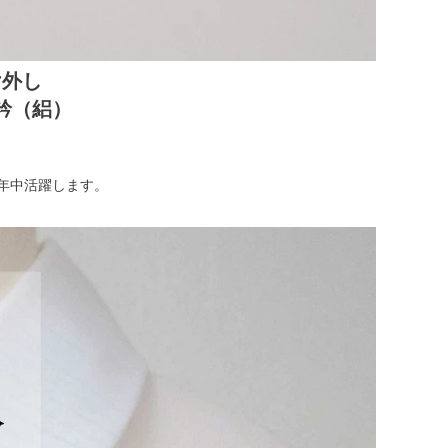
け外し
衿（絽）
年中活躍します。