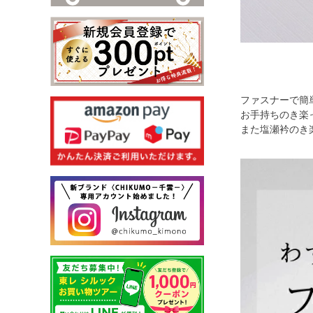
ファスナーで簡
お手持ちのき楽
また塩瀬衿のき