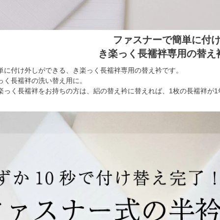
ファスナーで簡単に付
き楽っく長襦袢専用の替え
単に付け外しができる、き楽っく長襦袢専用の替え衿です。
っく長襦袢の洗い替え用に。
楽っく長襦袢をお持ちの方は、絽の替え衿に替えれば、1枚の長襦袢が1