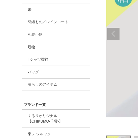
帯
羽織もの／レインコート
和装小物
履物
Tシャツ襦袢
バッグ
暮らしのアイテム
ブランド一覧
くるりオリジナル
【CHIKUMO-千雲-】
東レ シルック