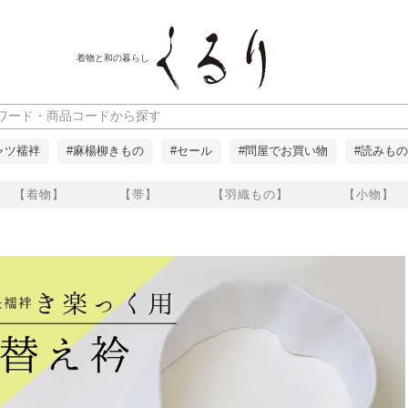
着物と和の暮らし
ャツ襦袢
#麻楊柳きもの
#セール
#問屋でお買い物
#読みもの
【着物】
【帯】
【羽織もの】
【小物】