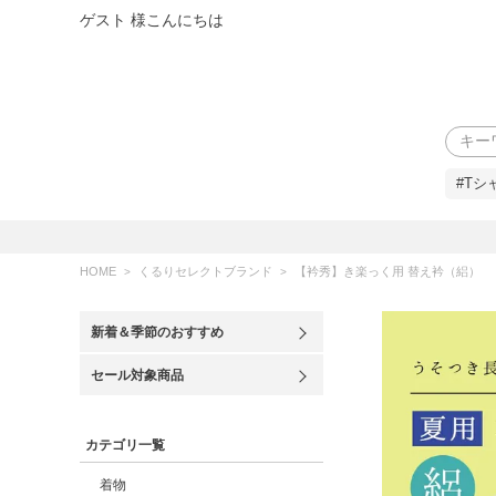
ゲスト 様こんにちは
検索
#Tシ
HOME
くるりセレクトブランド
【衿秀】き楽っく用 替え衿（絽）
新着＆季節のおすすめ
セール対象商品
カテゴリ一覧
着物