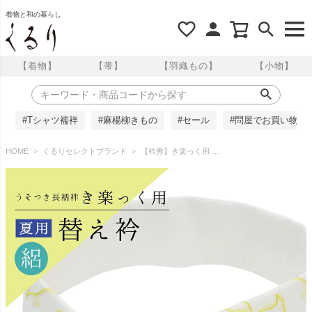
着物と和の暮らし
【着物】
【帯】
【羽織もの】
【小物】
#Tシャツ襦袢
#麻楊柳きもの
#セール
#問屋でお買い物
HOME
くるりセレクトブランド
【衿秀】き楽っく用 替え衿 絽 千鳥刺繍 白