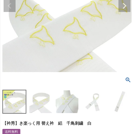
【衿秀】き楽っく用 替え衿 絽 千鳥刺繍 白
送料無料