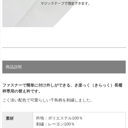
商品説明
ファスナーで簡単に付け外しができる、き楽っく（きらっく）長襦
袢専用の替え衿です。
ごく淡い配色で可愛らしい千鳥柄を刺繍しました。
衿地：ポリエステル100％
素材
刺繍：レーヨン100％