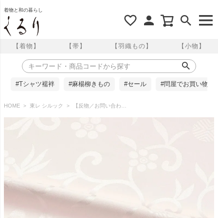
着物と和の暮らし
【着物】
【帯】
【羽織もの】
【小物】
#Tシャツ襦袢
#麻楊柳きもの
#セール
#問屋でお買い物
HOME
東レ シルック
【反物／お問い合わせ商品】東レシルック 長襦袢