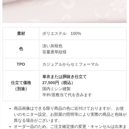
素材
ポリエステル 100%
淡い灰桜色
色
笹蔓唐草紋様
TPO
カジュアルからセミフォーマル
単衣または胴抜き仕立て
仕立て価格
27,500円（税込）
（別途）
国内ミシン縫製
半衿/居敷当て代を含みます
商品画像はできる限り商品の色に近付けておりますが、 お使
いのモニター設定、お部屋の照明等により実際の商品と色味が
異なる場合がございます。
オーダー品のため、ご注文確定後の変更・キャンセルは出来ま