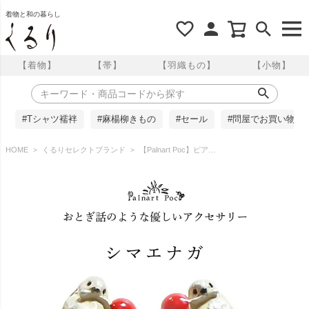
着物と和の暮らし
【着物】
【帯】
【羽織もの】
【小物】
#Tシャツ襦袢
#麻楊柳きもの
#セール
#問屋でお買い物
HOME
くるりセレクトブランド
【Palnart Poc】ピアス/シマエナガ