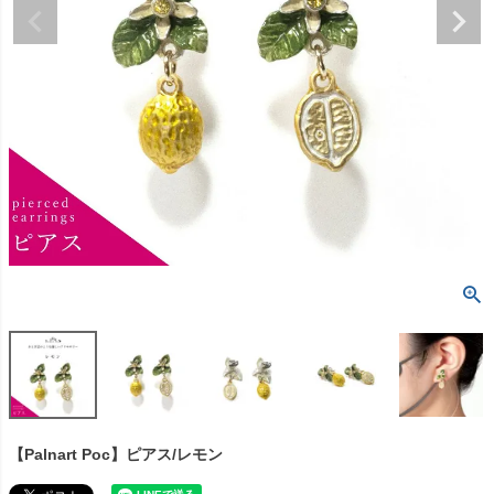
【Palnart Poc】ピアス/レモン