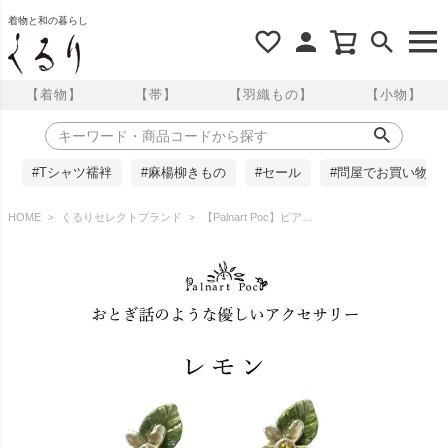
着物と和の暮らし
【着物】
【帯】
【羽織もの】
【小物】
#Tシャツ襦袢
#麻楊柳きもの
#セール
#問屋でお買い物
HOME
くるりセレクトブランド
【Palnart Poc】ピアス/レモン