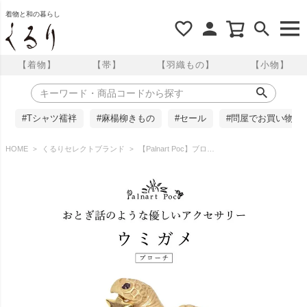
着物と和の暮らし
【着物】
【帯】
【羽織もの】
【小物】
#Tシャツ襦袢
#麻楊柳きもの
#セール
#問屋でお買い物
HOME
くるりセレクトブランド
【Palnart Poc】ブローチ/ウミガメ