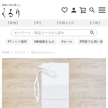
着物と和の暮らし
【着物】
【帯】
【羽織もの】
【小物】
#Tシャツ襦袢
#麻楊柳きもの
#セール
#問屋でお買い物
HOME
アイテム
【足さばきをスムーズに】裾除け Lサイズ 腰巻 ポリエステル