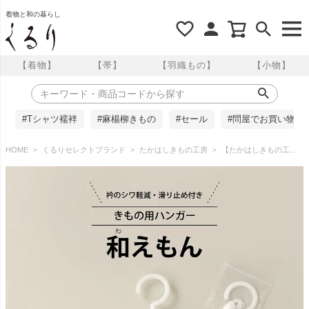
着物と和の暮らし
【着物】
【帯】
【羽織もの】
【小物】
#Tシャツ襦袢
#麻楊柳きもの
#セール
#問屋でお買い物
HOME
くるりセレクトブランド
たかはしきもの工房
【たかはしきもの工房】 衿がシワになりにくい きもの用ハンガー 和えもん