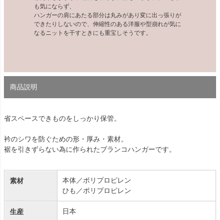
も気にならず、
ハンガーの肩にあたる部分は丸みがあり変に出っ張りが
できたりしないので、伸縮性のある洋服や型崩れが気に
なるニットを干すときにも重宝しそうです。
商品説明
省スペースできものをしっかり保管。
衿のシワを防ぐための形・厚み・素材。
裾を引きずらない為に作られたブランコハンガーです。
本体／ポリプロピレン
素材
ひも／ポリプロピレン
日本
生産