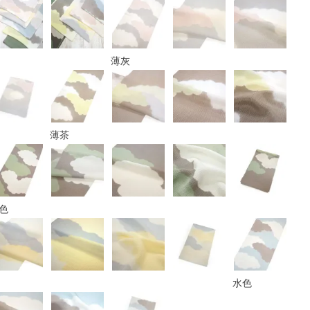
薄灰
薄茶
色
水色