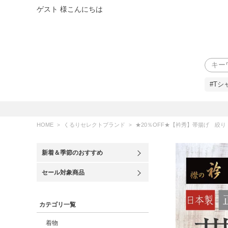
ゲスト 様こんにちは
検索
#Tシ
HOME
くるりセレクトブランド
★20％OFF★【衿秀】帯揚げ 絞り
新着＆季節のおすすめ
セール対象商品
カテゴリ一覧
着物