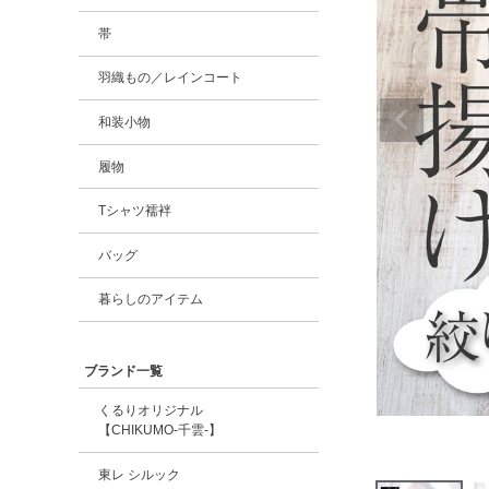
帯
羽織もの／レインコート
和装小物
履物
Tシャツ襦袢
バッグ
暮らしのアイテム
ブランド一覧
くるりオリジナル
【CHIKUMO-千雲-】
東レ シルック