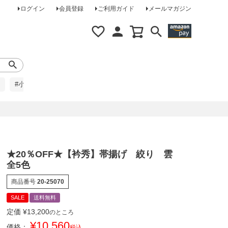
ログイン
会員登録
ご利用ガイド
メールマガジン
#小柄な方に
#レインコート
#ほめられ草履
★20％OFF★【衿秀】帯揚げ 絞り 雲
全5色
商品番号
20-25070
SALE
送料無料
定価
¥
13,200
のところ
¥
10,560
価格：
税込