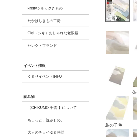
kifkif×シルックきもの
たかはしきもの工房
Ciqi（シキ）おしゃれな老眼鏡
セレクトブランド
イベント情報
くるりイベントINFO
茶
読み物
【CHIKUMO-千雲-】について
ちょっと、読みもの。
鳥の子色
大人のチョイゆる時間