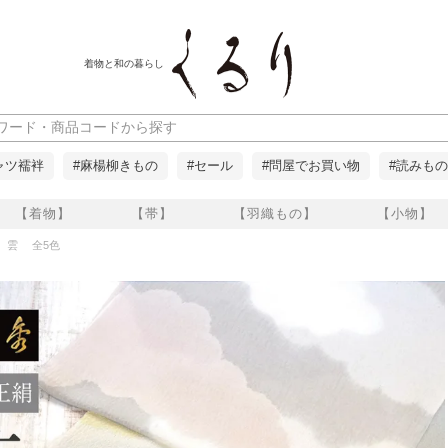
着物と和の暮らし
ャツ襦袢
#麻楊柳きもの
#セール
#問屋でお買い物
#読みもの
【着物】
【帯】
【羽織もの】
【小物】
 雲 全5色