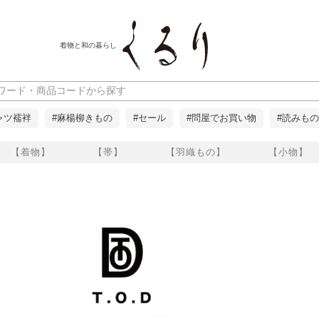
着物と和の暮らし
ャツ襦袢
#麻楊柳きもの
#セール
#問屋でお買い物
#読みもの
【着物】
【帯】
【羽織もの】
【小物】