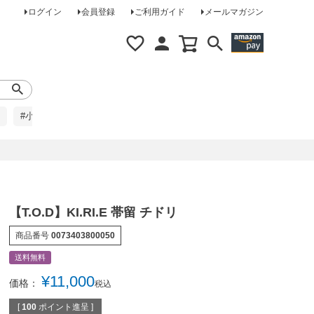
ログイン
会員登録
ご利用ガイド
メールマガジン
#小柄な方に
#レインコート
#ほめられ草履
【T.O.D】KI.RI.E 帯留 チドリ
商品番号
0073403800050
送料無料
¥
11,000
価格：
税込
[
100
ポイント進呈 ]