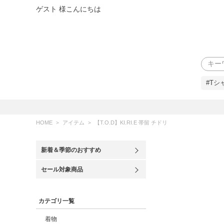
ゲスト 様こんにちは
検索
#Tシ
HOME
アイテム
【T.O.D】KI.RI.E 帯留 チドリ
新着＆季節のおすすめ
セール対象商品
カテゴリ一覧
着物