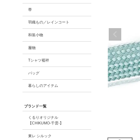
帯
羽織もの／レインコート
和装小物
履物
Tシャツ襦袢
バッグ
暮らしのアイテム
ブランド一覧
くるりオリジナル
【CHIKUMO-千雲-】
東レ シルック