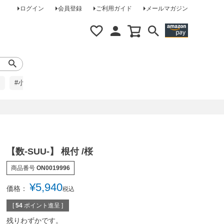
ログイン
会員登録
ご利用ガイド
メールマガジン
#小柄な方に
#レインコート
#ほめられ草履
【数-SUU-】 根付 /桜
商品番号
ON0019996
¥
5,940
価格：
税込
[
54
ポイント進呈 ]
残りわずかです。