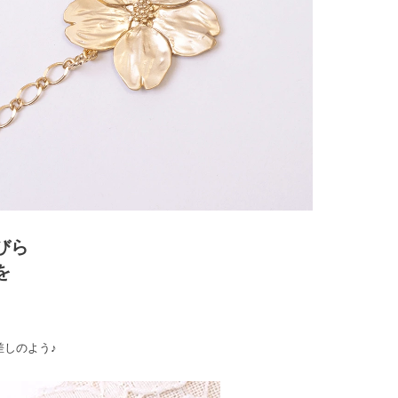
びら
を
しのよう♪