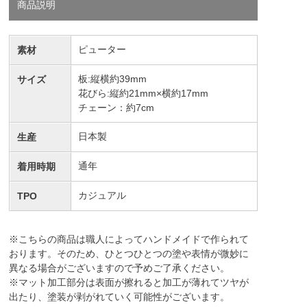
商品説明
ピューター
素材
板:縦横約39mm
サイズ
花びら:縦約21mm×横約17mm
チェーン：約7cm
日本製
生産
通年
着用時期
カジュアル
TPO
※こちらの商品は職人によってハンドメイドで作られて
おります。そのため、ひとつひとつの塗や表情が微妙に
異なる場合がございますので予めご了承ください。
※マット加工部分は表面が擦れると加工が薄れてツヤが
出たり、塗装が剥がれていく可能性がございます。