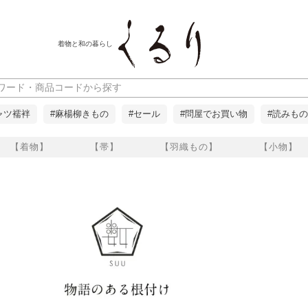
着物と和の暮らし
ャツ襦袢
#麻楊柳きもの
#セール
#問屋でお買い物
#読みもの
【着物】
【帯】
【羽織もの】
【小物】