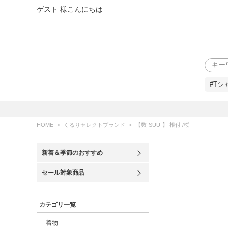
ゲスト 様こんにちは
検索
#Tシ
HOME
くるりセレクトブランド
【数-SUU-】 根付 /桜
新着＆季節のおすすめ
セール対象商品
カテゴリ一覧
着物