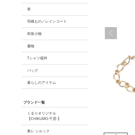
帯
羽織もの／レインコート
和装小物
履物
Tシャツ襦袢
バッグ
暮らしのアイテム
ブランド一覧
くるりオリジナル
【CHIKUMO-千雲-】
東レ シルック