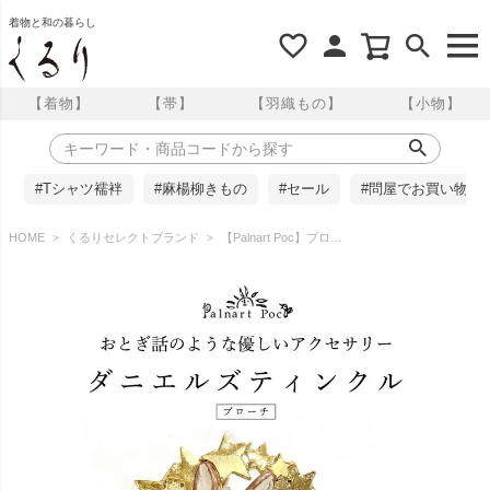
着物と和の暮らし
【着物】
【帯】
【羽織もの】
【小物】
#Tシャツ襦袢
#麻楊柳きもの
#セール
#問屋でお買い物
HOME
くるりセレクトブランド
【Palnart Poc】ブローチ/ダニエルズティンクル