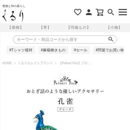
着物と和の暮らし
【着物】
【帯】
【羽織もの】
【小物】
#Tシャツ襦袢
#麻楊柳きもの
#セール
#問屋でお買い物
HOME
くるりセレクトブランド
【Palnart Poc】ブローチ/孔雀