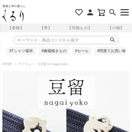
着物と和の暮らし
【着物】
【帯】
【羽織もの】
【小物】
#Tシャツ襦袢
#麻楊柳きもの
#セール
#問屋でお買い物
HOME
アイテム
【豆留 by nagai yoko】２度楽しめるリバーシブルデザイン 海老で鯛を釣る 淡水パール