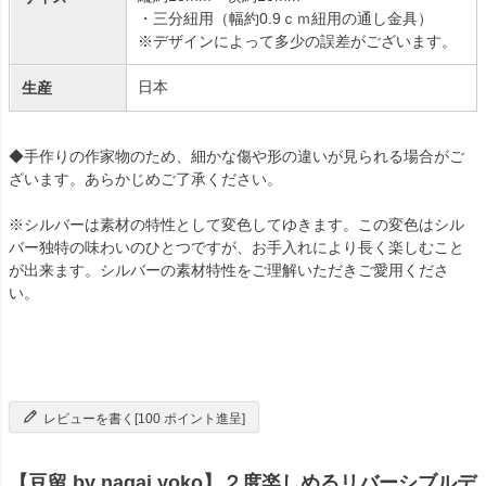
・三分紐用（幅約0.9ｃｍ紐用の通し金具）
※デザインによって多少の誤差がございます。
日本
生産
◆手作りの作家物のため、細かな傷や形の違いが見られる場合がご
ざいます。あらかじめご了承ください。
※シルバーは素材の特性として変色してゆきます。この変色はシル
バー独特の味わいのひとつですが、お手入れにより長く楽しむこと
が出来ます。シルバーの素材特性をご理解いただきご愛用くださ
い。
レビューを書く[100 ポイント進呈]
【豆留 by nagai yoko】２度楽しめるリバーシブルデ