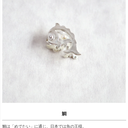
鯛
鯛は「めでたい」に通じ、日本では魚の王様。