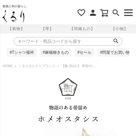
着物と和の暮らし
【着物】
【帯】
【羽織もの】
【小物】
#Tシャツ襦袢
#麻楊柳きもの
#セール
#問屋でお買い物
HOME
くるりセレクトブランド
【数-SUU-】 帯留/ホメオスタシス