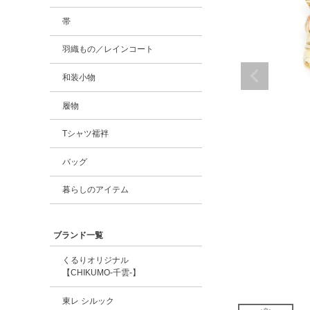
帯
羽織もの／レインコート
和装小物
履物
Tシャツ襦袢
バッグ
暮らしのアイテム
ブランド一覧
くるりオリジナル
【CHIKUMO-千雲-】
東レ シルック