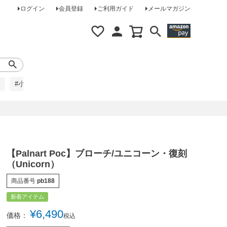
ログイン
会員登録
ご利用ガイド
メールマガジン
#小柄な方に
#レインコート
#ほめられ草履
【Palnart Poc】ブローチ/ユニコーン・復刻
（Unicorn）
商品番号
pb188
新着アイテム
¥
6,490
価格：
税込