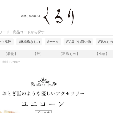
着物と和の暮らし
ャツ襦袢
#麻楊柳きもの
#セール
#問屋でお買い物
#読みもの
【着物】
【帯】
【羽織もの】
【小物】
・復刻（Unicorn）