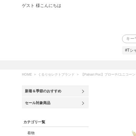
ゲスト 様こんにちは
検索
#Tシ
HOME
くるりセレクトブランド
【Palnart Poc】ブローチ/ユニコーン
新着＆季節のおすすめ
セール対象商品
カテゴリ一覧
着物