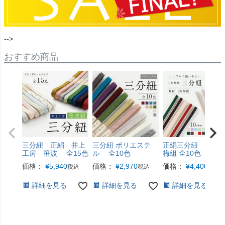
-->
おすすめ商品
三分紐 正絹 井上
三分紐 ポリエステ
正絹三分紐 耳付 
工房 笹波 全15色
ル 全10色
梅組 全10色
価格：
¥
5,940
価格：
¥
2,970
価格：
¥
4,400
税込
税込
税込
詳細を見る
詳細を見る
詳細を見る