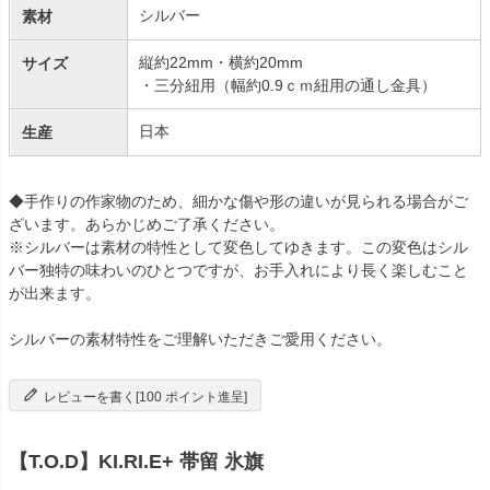
シルバー
素材
縦約22mm・横約20mm
サイズ
・三分紐用（幅約0.9ｃｍ紐用の通し金具）
日本
生産
◆手作りの作家物のため、細かな傷や形の違いが見られる場合がご
ざいます。あらかじめご了承ください。
※シルバーは素材の特性として変色してゆきます。この変色はシル
バー独特の味わいのひとつですが、お手入れにより長く楽しむこと
が出来ます。
シルバーの素材特性をご理解いただきご愛用ください。
レビューを書く[100 ポイント進呈]
【T.O.D】KI.RI.E+ 帯留 氷旗