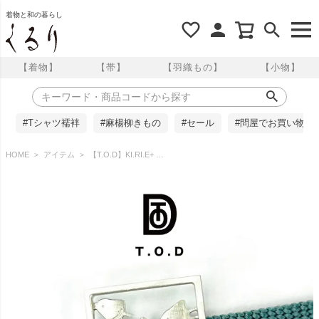
着物と和の暮らし
【着物】
【帯】
【羽織もの】
【小物】
#Tシャツ襦袢
#麻楊柳きもの
#セール
#問屋でお買い物
HOME
アイテム
【T.O.D】KI.RI.E+ 帯留 氷旗