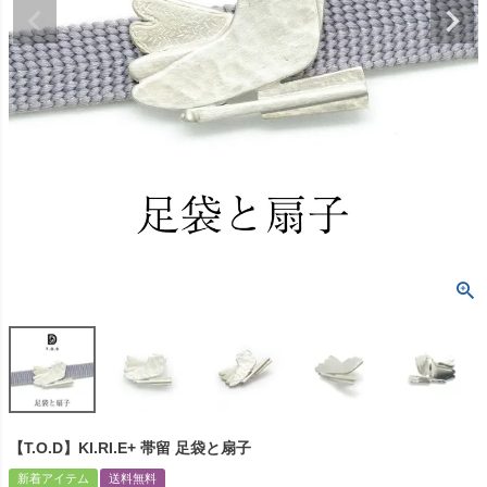
【T.O.D】KI.RI.E+ 帯留 足袋と扇子
新着アイテム
送料無料