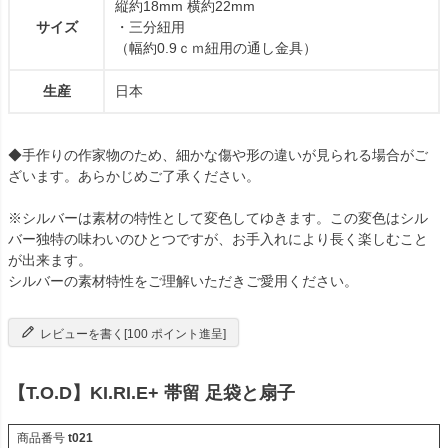
縦約18mm 横約22mm
サイズ
・三分紐用
（幅約0.9ｃｍ紐用の通し金具）
生産
日本
◆手作りの作家物のため、細かな傷や形の違いが見られる場合がご
ざいます。あらかじめご了承ください。
※シルバーは素材の特性として変色してゆきます。この変色はシル
バー独特の味わいのひとつですが、お手入れにより長く楽しむこと
が出来ます。
シルバーの素材特性をご理解いただきご愛用ください。
レビューを書く[100 ポイント進呈]
【T.O.D】KI.RI.E+ 帯留 足袋と扇子
商品番号
t021