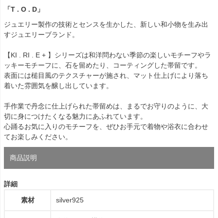
「T . O . D」
ジュエリー製作の技術とセンスを生かした、新しい和小物を生み出
すジュエリーブランド。
【KI . RI . E + 】シリーズは和洋問わない季節の楽しいモチーフやラ
ッキーモチーフに、石を留めたり、コーティングした帯留です。
表面には槌目風のテクスチャーが施され、マット仕上げにより落ち
着いた雰囲気を醸し出しています。
手作業で丹念に仕上げられた帯留めは、まるでお守りのように、大
切に身につけたくなる魅力にあふれています。
心踊るお気に入りのモチーフを、ぜひお手元で着物や浴衣に合わせ
てお楽しみください。
商品説明
詳細
素材
silver925