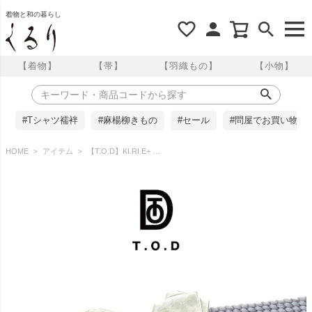
着物と和の暮らし
【着物】
【帯】
【羽織もの】
【小物】
#Tシャツ襦袢
#麻楊柳きもの
#セール
#問屋でお買い物
HOME
アイテム
【T.O.D】KI.RI.E+ 帯留 足袋と扇子