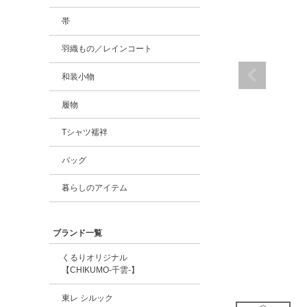
帯
羽織もの／レインコート
和装小物
履物
Tシャツ襦袢
バッグ
暮らしのアイテム
ブランド一覧
くるりオリジナル
【CHIKUMO-千雲-】
東レ シルック