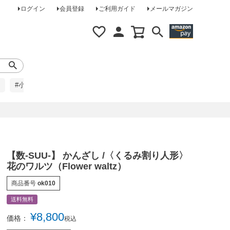
ログイン
会員登録
ご利用ガイド
メールマガジン
#小柄な方に
#レインコート
#ほめられ草履
【数-SUU-】 かんざし /〈くるみ割り人形〉
花のワルツ（Flower waltz）
商品番号
ok010
送料無料
¥
8,800
価格：
税込