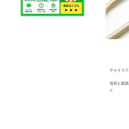
チャイコフ
音符と楽譜
♫