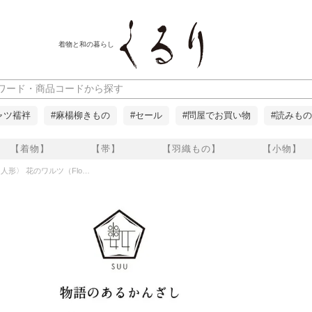
着物と和の暮らし
ャツ襦袢
#麻楊柳きもの
#セール
#問屋でお買い物
#読みもの
【着物】
【帯】
【羽織もの】
【小物】
のワルツ（Flower waltz）