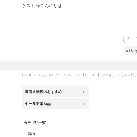
ゲスト 様こんにちは
検索
#Tシ
HOME
くるりセレクトブランド
【数-SUU-】 かんざし /〈くるみ割り人形〉 花
新着＆季節のおすすめ
セール対象商品
カテゴリ一覧
着物