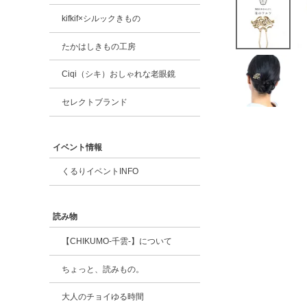
kifkif×シルックきもの
たかはしきもの工房
Ciqi（シキ）おしゃれな老眼鏡
セレクトブランド
イベント情報
くるりイベントINFO
読み物
【CHIKUMO-千雲-】について
ちょっと、読みもの。
大人のチョイゆる時間