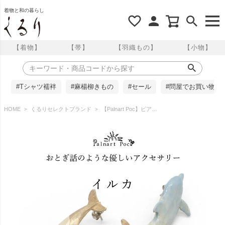
着物と和の暮らし
【着物】
【帯】
【羽織もの】
【小物】
#Tシャツ襦袢
#麻楊柳きもの
#セール
#問屋でお買い物
HOME
くるりセレクトブランド
【Palnart Poc】ピアス/イルカ（Dolphin）