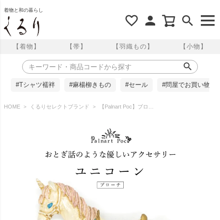
着物と和の暮らし
【着物】
【帯】
【羽織もの】
【小物】
#Tシャツ襦袢
#麻楊柳きもの
#セール
#問屋でお買い物
HOME
くるりセレクトブランド
【Palnart Poc】ブローチ/ユニコーン・復刻（Unicorn）