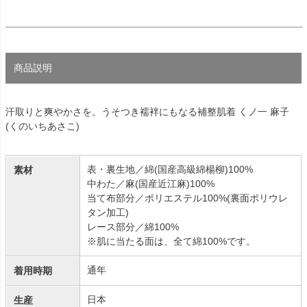
商品説明
汗取りと爽やかさを。うそつき襦袢にもなる補整肌着 くノ一 麻子
(くのいちあさこ)
表・裏生地／綿(国産高級綿楊柳)100%
素材
中わた／麻(国産近江麻)100%
当て布部分／ポリエステル100%(裏面ポリウレ
タン加工)
レース部分／綿100%
※肌に当たる面は、全て綿100%です。
通年
着用時期
日本
生産