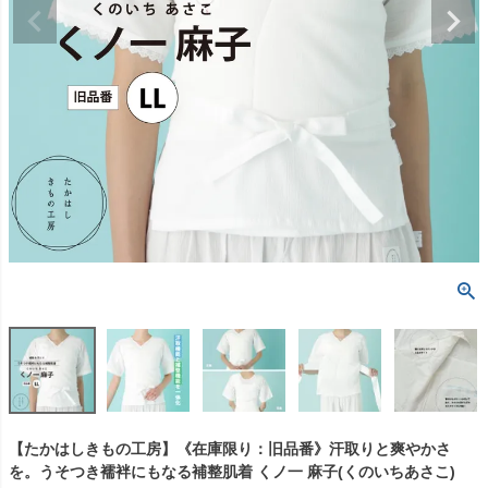
【たかはしきもの工房】《在庫限り：旧品番》汗取りと爽やかさ
を。うそつき襦袢にもなる補整肌着 くノ一 麻子(くのいちあさこ)