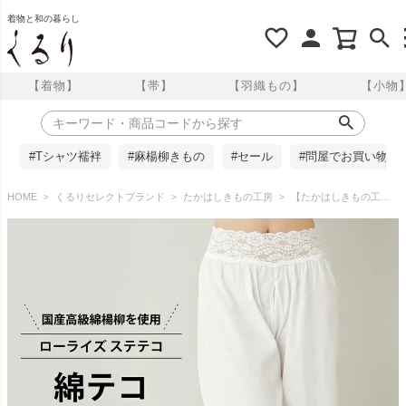
着物と和の暮らし
【着物】
【帯】
【羽織もの】
【小物
#Tシャツ襦袢
#麻楊柳きもの
#セール
#問屋でお買い物
HOME
くるりセレクトブランド
たかはしきもの工房
【たかはしきもの工房】ショーツ感覚ではける一枚 ローライズステテコ 綿テコ