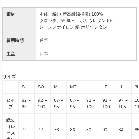
本体／綿(国産高級綿楊柳) 100%
素材
クロッチ／綿 95% ポリウレタン 5%
レース／ナイロン 綿 ポリウレタン
通年
着用時期
日本
生産
サイズ
S
SO
M
MT
L
LT
LL
3
ヒッ
82〜
92〜
87〜
87〜
92〜
92〜
97〜
1
プ
90
100
95
95
100
100
105
1
総丈
（レ
72
72
76
86
80
90
84
8
ース