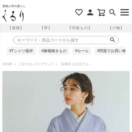
着物と和の暮らし
【着物】
【帯】
【羽織もの】
【小物】
#Tシャツ襦袢
#麻楊柳きもの
#セール
#問屋でお買い物
HOME
くるりセレクトブランド
【kifkif】お仕立て上がり 東レシルック小紋 Mサイズ よろけ縞 藤色 くるり