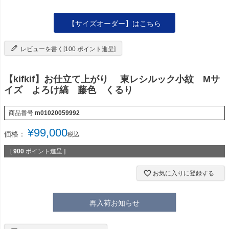
【サイズオーダー】はこちら
レビューを書く[100 ポイント進呈]
【kifkif】お仕立て上がり 東レシルック小紋 Mサ
イズ よろけ縞 藤色 くるり
商品番号
m01020059992
¥
99,000
価格：
税込
[
900
ポイント進呈 ]
お気に入りに登録する
再入荷お知らせ