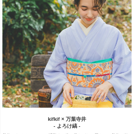
kifkif × 万葉寺井
- よろけ縞 -