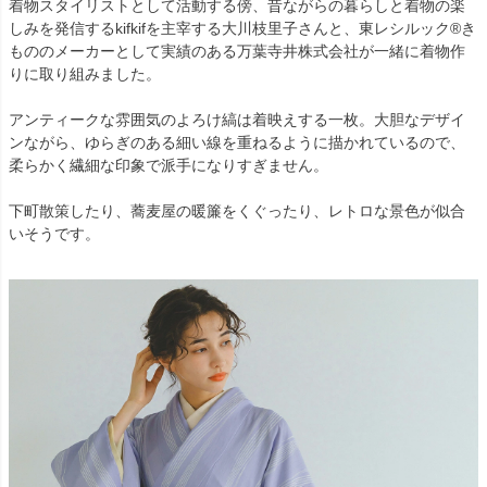
着物スタイリストとして活動する傍、昔ながらの暮らしと着物の楽
しみを発信するkifkifを主宰する大川枝里子さんと、東レシルック®き
もののメーカーとして実績のある万葉寺井株式会社が一緒に着物作
りに取り組みました。
アンティークな雰囲気のよろけ縞は着映えする一枚。大胆なデザイ
ンながら、ゆらぎのある細い線を重ねるように描かれているので、
柔らかく繊細な印象で派手になりすぎません。
下町散策したり、蕎麦屋の暖簾をくぐったり、レトロな景色が似合
いそうです。