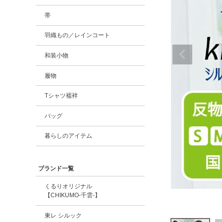
帯
羽織もの／レインコート
和装小物
履物
Tシャツ襦袢
バッグ
暮らしのアイテム
ブランド一覧
くるりオリジナル
【CHIKUMO-千雲-】
東レ シルック