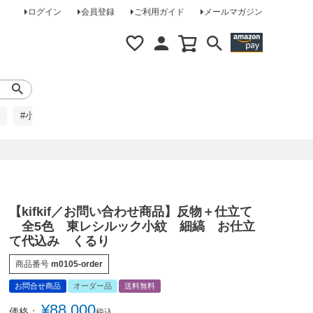
ログイン
会員登録
ご利用ガイド
メールマガジン
#小柄な方に
#レインコート
#ほめられ草履
【kifkif／お問い合わせ商品】反物＋仕立て
全5色 東レシルック小紋 細縞 お仕立
て代込み くるり
商品番号
m0105-order
お問合せ商品
オーダー品
送料無料
¥
88,000
価格：
税込