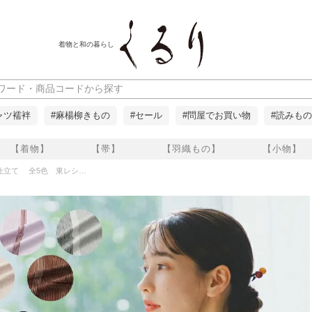
着物と和の暮らし
ャツ襦袢
#麻楊柳きもの
#セール
#問屋でお買い物
#読みもの
【着物】
【帯】
【羽織もの】
【小物】
ルック小紋 細縞 お仕立て代込み くるり