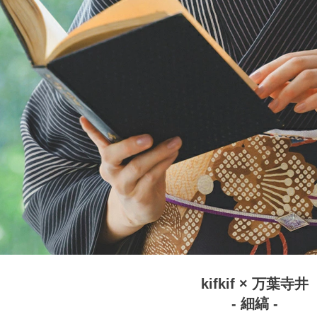
kifkif × 万葉寺井
- 細縞 -