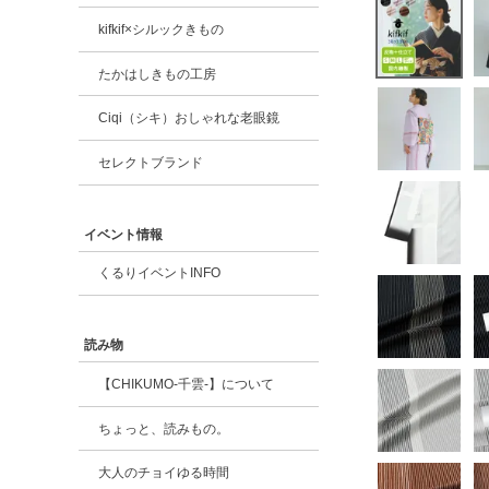
kifkif×シルックきもの
たかはしきもの工房
Ciqi（シキ）おしゃれな老眼鏡
セレクトブランド
イベント情報
くるりイベントINFO
読み物
【CHIKUMO-千雲-】について
ちょっと、読みもの。
大人のチョイゆる時間