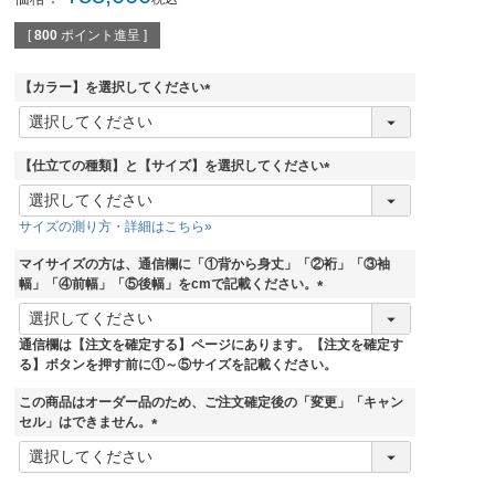
[
800
ポイント進呈 ]
【カラー】を選択してください
(
必
須
【仕立ての種類】と【サイズ】を選択してください
)
(
必
サイズの測り方・詳細はこちら»
須
)
マイサイズの方は、通信欄に「①背から身丈」「②裄」「③袖
幅」「④前幅」「⑤後幅」をcmで記載ください。
(
必
通信欄は【注文を確定する】ページにあります。【注文を確定す
須
る】ボタンを押す前に①～⑤サイズを記載ください。
)
この商品はオーダー品のため、ご注文確定後の「変更」「キャン
セル」はできません。
(
必
須