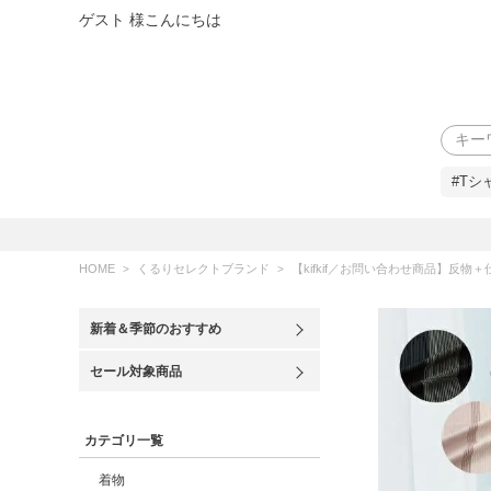
ゲスト 様こんにちは
検索
#Tシ
HOME
くるりセレクトブランド
【kifkif／お問い合わせ商品】反物＋仕立て 全5色 東レシ
新着＆季節のおすすめ
セール対象商品
カテゴリ一覧
着物