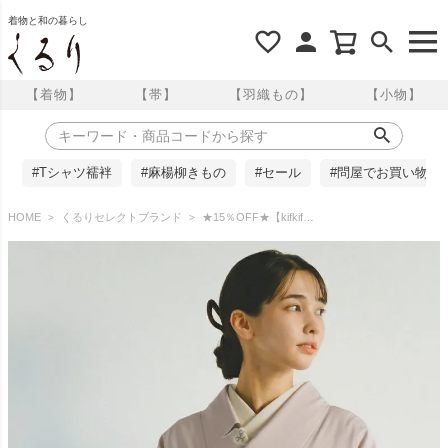
着物と和の暮らし
【着物】
【帯】
【羽織もの】
【小物】
#Tシャツ襦袢
#麻楊柳きもの
#セール
#問屋でお買い物
HOME
くるりセレクトブランド
★15％OFF★【kifkif】お仕立て上がり 東レシルック小紋 Mサイズ 瑞雲 薄桜 くるり