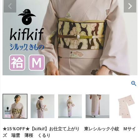
★15％OFF★【kifkif】お仕立て上がり 東レシルック小紋 Mサイ
ズ 瑞雲 薄桜 くるり