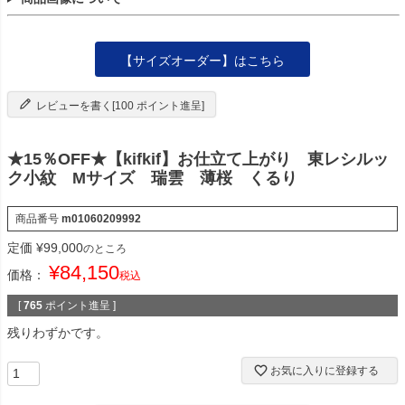
【サイズオーダー】はこちら
レビューを書く[100 ポイント進呈]
★15％OFF★【kifkif】お仕立て上がり 東レシルッ
ク小紋 Mサイズ 瑞雲 薄桜 くるり
商品番号
m01060209992
定価
¥
99,000
のところ
¥
84,150
価格：
税込
[
765
ポイント進呈 ]
残りわずかです。
お気に入りに登録する