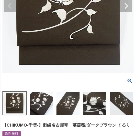
【CHIKUMO-千雲-】刺繍名古屋帯 蔓薔薇/ダークブラウン くるり
送料無料