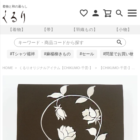
着物と和の暮らし
【着物】
【帯】
【羽織もの】
【小物】
#Tシャツ襦袢
#麻楊柳きもの
#セール
#問屋でお買い物
HOME
くるりオリジナルアイテム【CHIKUMO-千雲-】
【CHIKUMO-千雲-】刺繍名古屋帯 蔓薔薇/ダークブラウン くるり