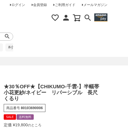
ログイン
会員登録
ご利用ガイド
メールマガジン
#小柄な方に
#レインコート
#ほめられ草履
★30％OFF★【CHIKUMO-千雲-】半幅帯
小花更紗/ネイビー リバーシブル 長尺
くるり
商品番号
80103690006
SALE
送料無料
定価
¥
19,800
のところ