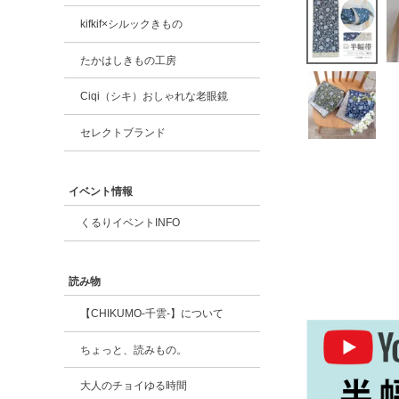
kifkif×シルックきもの
たかはしきもの工房
Ciqi（シキ）おしゃれな老眼鏡
セレクトブランド
イベント情報
くるりイベントINFO
読み物
【CHIKUMO-千雲-】について
ちょっと、読みもの。
大人のチョイゆる時間