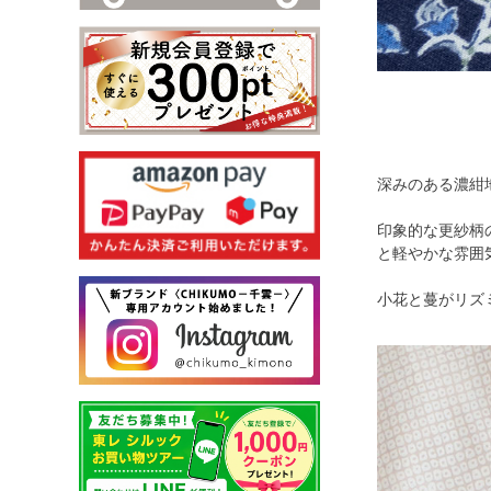
深みのある濃紺
印象的な更紗柄
と軽やかな雰囲
小花と蔓がリズ