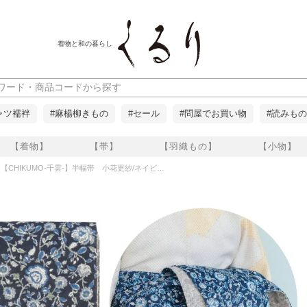
着物と和の暮らし
ャツ襦袢
#麻楊柳きもの
#セール
#問屋でお買い物
#読みもの
【着物】
【帯】
【羽織もの】
【小物】
HIKUMO-千雲-】半幅帯 小花更紗/ネイビー リバーシブル 長尺 くるり