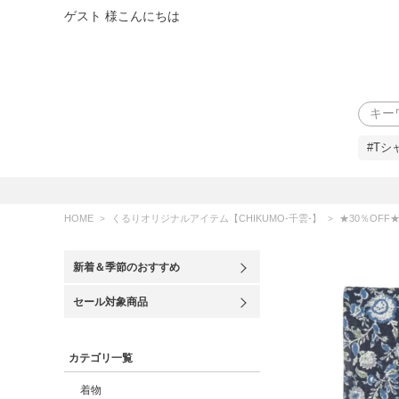
ゲスト 様こんにちは
検索
#Tシ
HOME
くるりオリジナルアイテム【CHIKUMO-千雲-】
★30％OFF★【C
新着＆季節のおすすめ
セール対象商品
カテゴリ一覧
着物