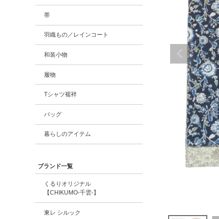
帯
羽織もの／レインコート
和装小物
履物
Tシャツ襦袢
バッグ
暮らしのアイテム
ブランド一覧
くるりオリジナル
【CHIKUMO-千雲-】
東レ シルック