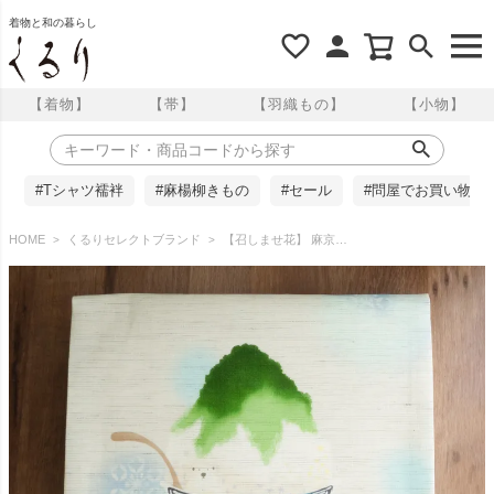
着物と和の暮らし
【着物】
【帯】
【羽織もの】
【小物】
#Tシャツ襦袢
#麻楊柳きもの
#セール
#問屋でお買い物
HOME
くるりセレクトブランド
【召しませ花】 麻京袋帯 氷菓子 召しませ華