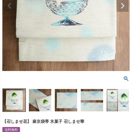
【召しませ花】 麻京袋帯 氷菓子 召しませ華
送料無料