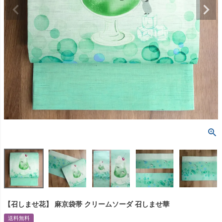
【召しませ花】 麻京袋帯 クリームソーダ 召しませ華
送料無料