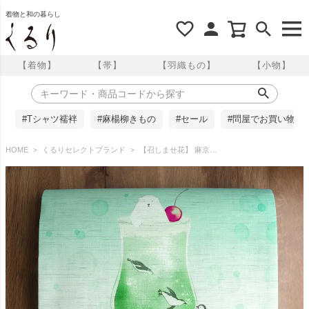
着物と和の暮らし
【着物】
【帯】
【羽織もの】
【小物】
#Tシャツ襦袢
#麻楊柳きもの
#セール
#問屋でお買い物
HOME
くるりセレクトブランド
【召しませ花】 麻京袋帯 クリームソーダ 召しませ華