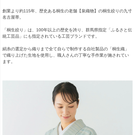
創業より約115年、歴史ある桐生の老舗【泉織物】の桐生絞りの九寸
名古屋帯。
「桐生絞り」は、100年以上の歴史を誇り、群馬県指定「ふるさと伝
統工芸品」にも指定されている工芸ブランドです。
絹糸の選定から織りまで全て自らで制作する自社製品の「桐生織」
で織り上げた生地を使用し、職人さんの丁寧な手作業が施されてい
ます。