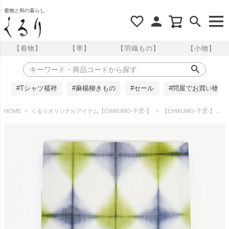
着物と和の暮らし
【着物】
【帯】
【羽織もの】
【小物】
#Tシャツ襦袢
#麻楊柳きもの
#セール
#問屋でお買い物
HOME
くるりオリジナルアイテム【CHIKUMO-千雲-】
【CHIKUMO-千雲-】正絹桐生絞り名古屋帯 黄緑ｘ薄青 板締め くるり