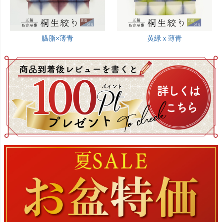
臙脂×薄青
黄緑ｘ薄青