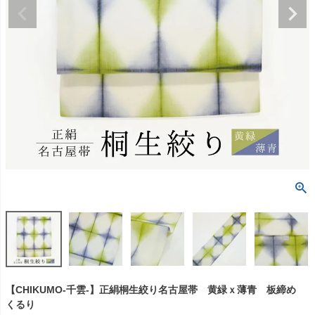
【CHIKUMO-千雲-】正絹桐生絞り名古屋帯 黄緑ｘ薄青 板締め
くるり