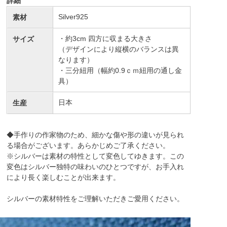
詳細
Silver925
素材
・約3cm 四方に収まる大きさ
サイズ
（デザインにより縦横のバランスは異
なります）
・三分紐用（幅約0.9ｃｍ紐用の通し金
具）
日本
生産
◆手作りの作家物のため、細かな傷や形の違いが見られ
る場合がございます。あらかじめご了承ください。
※シルバーは素材の特性として変色してゆきます。この
変色はシルバー独特の味わいのひとつですが、お手入れ
により長く楽しむことが出来ます。
シルバーの素材特性をご理解いただきご愛用ください。