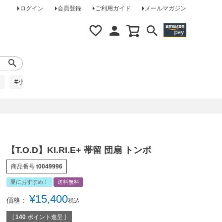
ログイン
会員登録
ご利用ガイド
メールマガジン
#小柄な方に
#レインコート
#ほめられ草履
【T.O.D】KI.RI.E+ 帯留 団扇 トンボ
商品番号
t0049996
夏におすすめ！
送料無料
¥
15,400
価格：
税込
[
140
ポイント進呈 ]