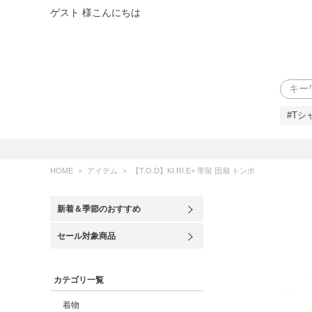
ゲスト 様こんにちは
検索
#Tシ
HOME
アイテム
【T.O.D】KI.RI.E+ 帯留 団扇 トンボ
新着＆季節のおすすめ
セール対象商品
カテゴリ一覧
着物