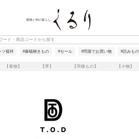
着物と和の暮らし
ャツ襦袢
#麻楊柳きもの
#セール
#問屋でお買い物
#読みもの
【着物】
【帯】
【羽織もの】
【小物】