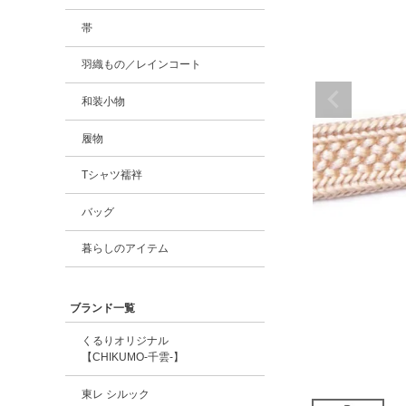
帯
羽織もの／レインコート
和装小物
履物
Tシャツ襦袢
バッグ
暮らしのアイテム
ブランド一覧
くるりオリジナル
【CHIKUMO-千雲-】
東レ シルック