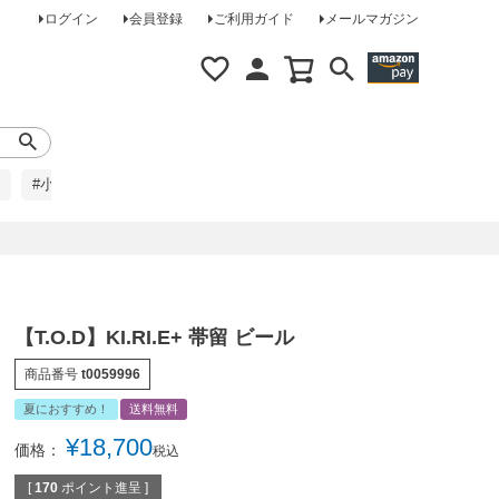
ログイン
会員登録
ご利用ガイド
メールマガジン
#小柄な方に
#レインコート
#ほめられ草履
【T.O.D】KI.RI.E+ 帯留 ビール
商品番号
t0059996
夏におすすめ！
送料無料
¥
18,700
価格：
税込
[
170
ポイント進呈 ]