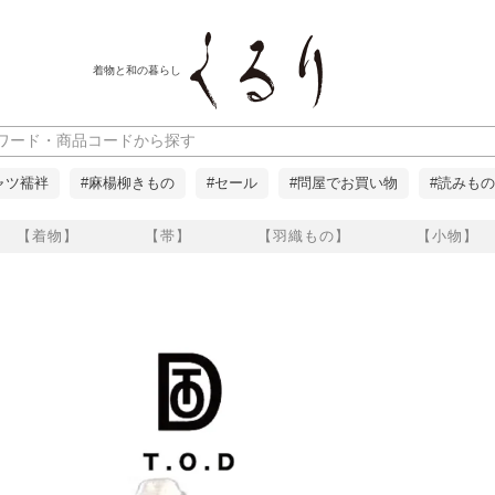
着物と和の暮らし
ャツ襦袢
#麻楊柳きもの
#セール
#問屋でお買い物
#読みもの
【着物】
【帯】
【羽織もの】
【小物】