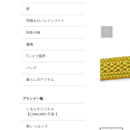
帯
羽織もの／レインコート
和装小物
履物
Tシャツ襦袢
バッグ
暮らしのアイテム
ブランド一覧
くるりオリジナル
【CHIKUMO-千雲-】
東レ シルック