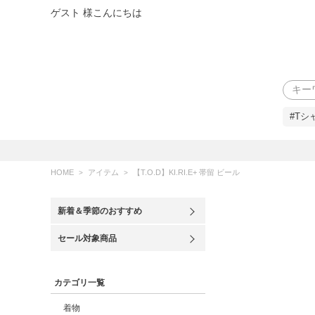
ゲスト 様こんにちは
検索
#Tシ
HOME
アイテム
【T.O.D】KI.RI.E+ 帯留 ビール
新着＆季節のおすすめ
セール対象商品
カテゴリ一覧
着物