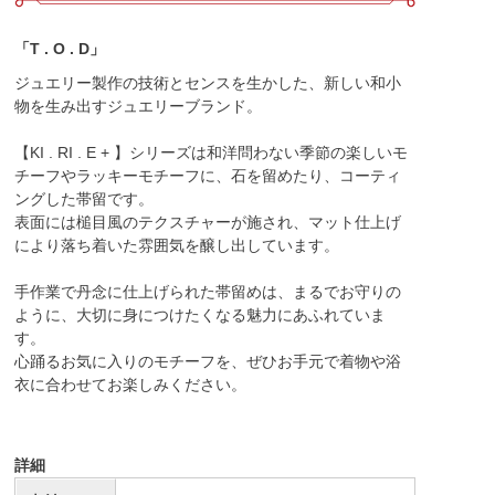
「T . O . D」
ジュエリー製作の技術とセンスを生かした、新しい和小
物を生み出すジュエリーブランド。
【KI . RI . E + 】シリーズは和洋問わない季節の楽しいモ
チーフやラッキーモチーフに、石を留めたり、コーティ
ングした帯留です。
表面には槌目風のテクスチャーが施され、マット仕上げ
により落ち着いた雰囲気を醸し出しています。
手作業で丹念に仕上げられた帯留めは、まるでお守りの
ように、大切に身につけたくなる魅力にあふれていま
す。
心踊るお気に入りのモチーフを、ぜひお手元で着物や浴
衣に合わせてお楽しみください。
詳細