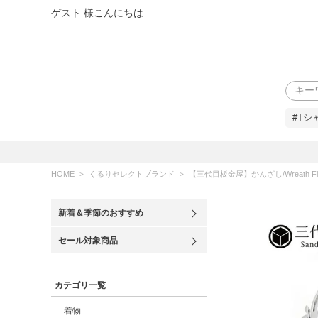
ゲスト 様こんにちは
検索
#Tシ
HOME
くるりセレクトブランド
【三代目板金屋】かんざし/Wreath Fl
新着＆季節のおすすめ
セール対象商品
カテゴリ一覧
着物