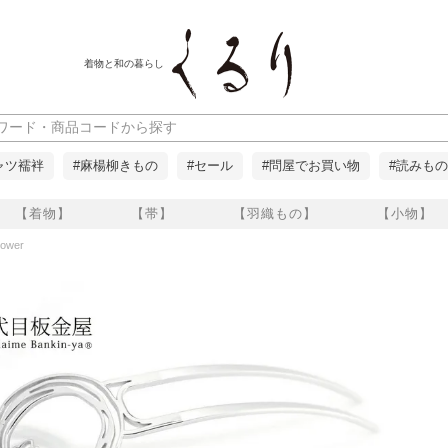
着物と和の暮らし
ャツ襦袢
#麻楊柳きもの
#セール
#問屋でお買い物
#読みもの
【着物】
【帯】
【羽織もの】
【小物】
ower