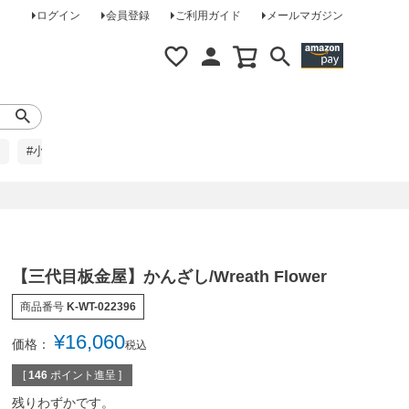
ログイン
会員登録
ご利用ガイド
メールマガジン
#小柄な方に
#レインコート
#ほめられ草履
【三代目板金屋】かんざし/Wreath Flower
商品番号
K-WT-022396
¥
16,060
価格：
税込
[
146
ポイント進呈 ]
残りわずかです。