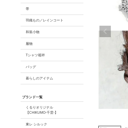
帯
羽織もの／レインコート
和装小物
履物
Tシャツ襦袢
バッグ
暮らしのアイテム
ブランド一覧
くるりオリジナル
【CHIKUMO-千雲-】
東レ シルック