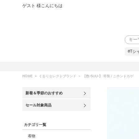
ゲスト 様こんにちは
検索
#Tシ
HOME
くるりセレクトブランド
【数-SUU-】 帯留 / ニホントカゲ
新着＆季節のおすすめ
セール対象商品
カテゴリ一覧
着物