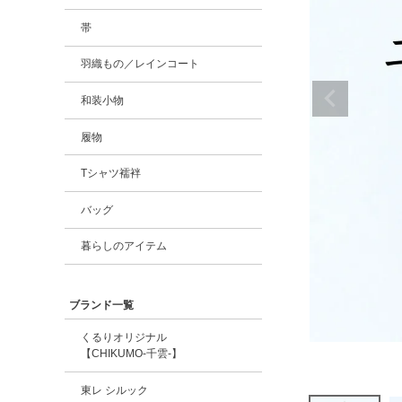
帯
羽織もの／レインコート
和装小物
履物
Tシャツ襦袢
バッグ
暮らしのアイテム
ブランド一覧
くるりオリジナル
【CHIKUMO-千雲-】
東レ シルック