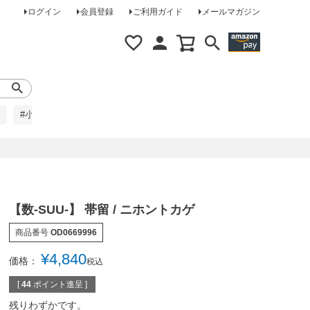
ログイン
会員登録
ご利用ガイド
メールマガジン
#小柄な方に
#レインコート
#ほめられ草履
【数-SUU-】 帯留 / ニホントカゲ
商品番号
OD0669996
¥
4,840
価格：
税込
[
44
ポイント進呈 ]
残りわずかです。