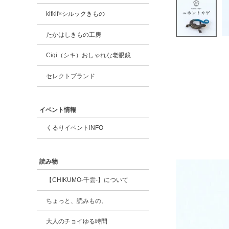
kifkif×シルックきもの
たかはしきもの工房
Ciqi（シキ）おしゃれな老眼鏡
セレクトブランド
イベント情報
くるりイベントINFO
読み物
【CHIKUMO-千雲-】について
ちょっと、読みもの。
大人のチョイゆる時間