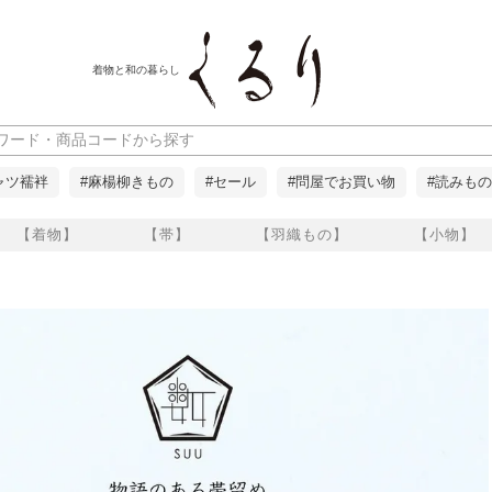
着物と和の暮らし
ャツ襦袢
#麻楊柳きもの
#セール
#問屋でお買い物
#読みもの
【着物】
【帯】
【羽織もの】
【小物】