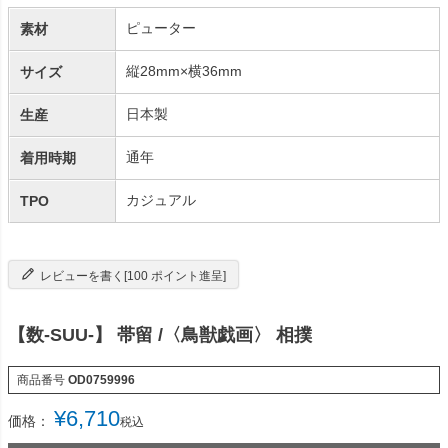
ピューター
素材
縦28mm×横36mm
サイズ
日本製
生産
通年
着用時期
カジュアル
TPO
レビューを書く[100 ポイント進呈]
【数-SUU-】 帯留 /〈鳥獣戯画〉 相撲
商品番号
OD0759996
¥
6,710
価格：
税込