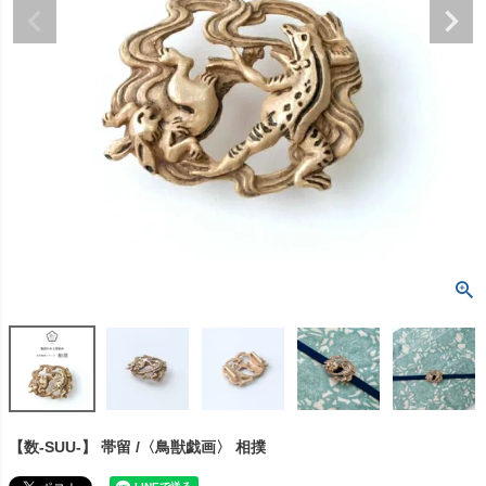
【数-SUU-】 帯留 /〈鳥獣戯画〉 相撲