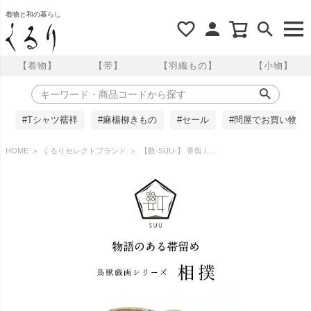
着物と和の暮らし
【着物】
【帯】
【羽織もの】
【小物】
#Tシャツ襦袢
#麻楊柳きもの
#セール
#問屋でお買い物
HOME
くるりセレクトブランド
【数-SUU-】 帯留 /〈鳥獣戯画〉 相撲